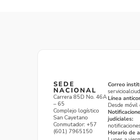
SEDE
Correo instit
NACIONAL
servicioalci
Carrera 85D No. 46A
Línea antico
– 65
Desde móvil o
Complejo logístico
Notificacion
San Cayetano
judiciales:
Conmutador: +57
notificacione
(601) 7965150
Horario de a
Lunes a viern