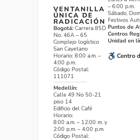
– 6:00 p.m.
VENTANILLA
Sábado, Dom
ÚNICA DE
Festivos Aut
RADICACIÓN
Puntos de A
Bogotá:
Carrera 85D
Centros Reg
No. 46A – 65
Unidad en l
Complejo logístico
San Cayetano
Horario: 8:00 a.m. –
Centro d
4:00 p.m.
Código Postal:
111071
Medellín:
Calle 49 No 50-21
piso 14
Edificio del Café
Horario:
8:00 a.m. – 12:00 m. y
2:00 p.m. – 4:00 p.m.
Código Postal: