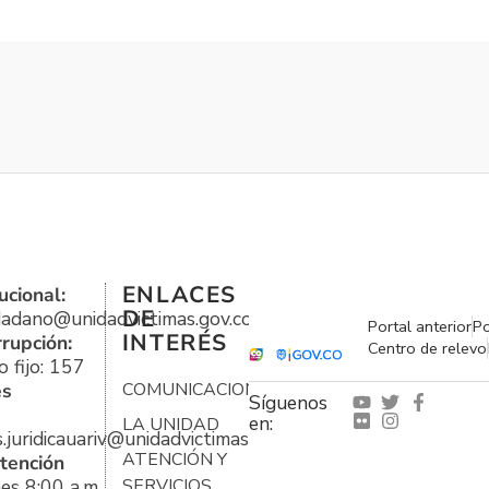
ENLACES
ucional:
DE
udadano@unidadvictimas.gov.co
Portal anterior
Po
INTERÉS
rrupción:
Centro de relevo
 fijo: 157
es
COMUNICACIONES
Síguenos
en:
LA UNIDAD
s.juridicauariv@unidadvictimas.gov.co
ATENCIÓN Y
tención
es 8:00 a.m.
SERVICIOS