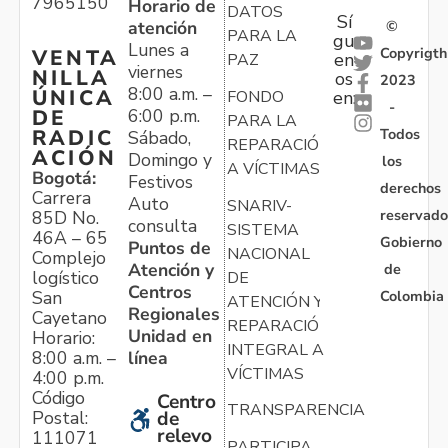
7965150
Horario de
DATOS
Sí
atención
©
PARA LA
gu
Lunes a
Copyrigth
VENTA
en
PAZ
viernes
NILLA
os
2023
8:00 a.m. –
ÚNICA
FONDO
en:
-
6:00 p.m.
DE
PARA LA
Todos
RADIC
Sábado,
REPARACIÓN
ACIÓN
Domingo y
los
A VÍCTIMAS
Bogotá:
Festivos
derechos
Carrera
Auto
SNARIV-
reservado
85D No.
consulta
SISTEMA
46A – 65
Gobierno
Puntos de
NACIONAL
Complejo
Atención y
de
logístico
DE
Centros
Colombia
San
ATENCIÓN Y
Regionales
Cayetano
REPARACIÓN
Unidad en
Horario:
INTEGRAL A
línea
8:00 a.m. –
VÍCTIMAS
4:00 p.m.
Código
Centro
TRANSPARENCIA
Postal:
de
relevo
111071
PARTICIPA