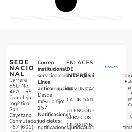
SEDE
Correo
ENLACES
NACIO
institucional:
DE
NAL
servicioalciudadano@unidadvictimas.gov.
INTERÉS
Carrera
Pol
Línea
85D No.
pr
anticorrupción:
COMUNICACIONES
46A – 65
Desde
Complejo
pr
LA UNIDAD
móvil o fijo:
logístico
C
157
San
ATENCIÓN Y
Notificaciones
Cayetano
M
SERVICIOS
judiciales:
Conmutador:
CIUDADANÍA
+57 (601)
notificaciones.juridicauariv@unidadvictim