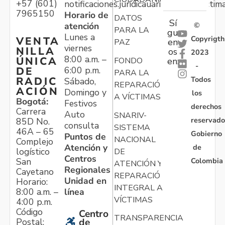
+57 (601)
notificaciones.juridicauariv@unidadvictim
7965150
Horario de
DATOS
Sí
atención
©
PARA LA
gu
Lunes a
Copyrigth
VENTA
en
PAZ
viernes
NILLA
os
2023
8:00 a.m. –
ÚNICA
FONDO
en:
-
6:00 p.m.
DE
PARA LA
Todos
RADIC
Sábado,
REPARACIÓN
ACIÓN
Domingo y
los
A VÍCTIMAS
Bogotá:
Festivos
derechos
Carrera
Auto
SNARIV-
reservado
85D No.
consulta
SISTEMA
46A – 65
Gobierno
Puntos de
NACIONAL
Complejo
Atención y
de
logístico
DE
Centros
Colombia
San
ATENCIÓN Y
Regionales
Cayetano
REPARACIÓN
Unidad en
Horario:
INTEGRAL A
línea
8:00 a.m. –
VÍCTIMAS
4:00 p.m.
Código
Centro
TRANSPARENCIA
Postal:
de