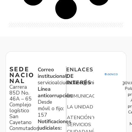
SEDE
Correo
ENLACES
NACIO
institucional:
DE
NAL
servicioalciudadano@unidadvictimas.gov.
INTERÉS
Carrera
Pol
Línea
85D No.
pr
anticorrupción:
COMUNICACIONES
46A – 65
Desde
Complejo
pr
LA UNIDAD
móvil o fijo:
logístico
C
157
San
ATENCIÓN Y
Notificaciones
Cayetano
M
SERVICIOS
judiciales:
Conmutador:
CIUDADANÍA