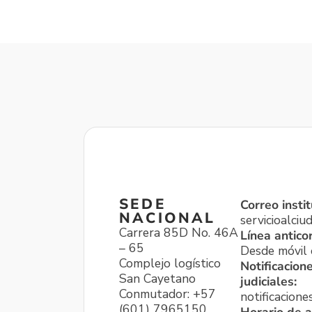
SEDE
Correo instit
NACIONAL
servicioalci
Carrera 85D No. 46A
Línea antico
– 65
Desde móvil o
Complejo logístico
Notificacion
San Cayetano
judiciales:
Conmutador: +57
notificacione
(601) 7965150