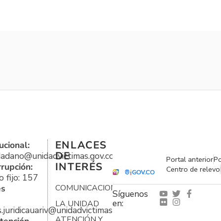
ENLACES
ucional:
DE
udadano@unidadvictimas.gov.co
Portal anterior
Po
INTERÉS
rrupción:
Centro de relevo
 fijo: 157
es
COMUNICACIONES
Síguenos
en:
LA UNIDAD
s.juridicauariv@unidadvictimas.gov.co
ATENCIÓN Y