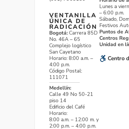
Horario de a
Lunes a viern
– 6:00 p.m.
VENTANILLA
Sábado, Dom
ÚNICA DE
Festivos Aut
RADICACIÓN
Puntos de A
Bogotá:
Carrera 85D
Centros Reg
No. 46A – 65
Unidad en l
Complejo logístico
San Cayetano
Horario: 8:00 a.m. –
Centro d
4:00 p.m.
Código Postal:
111071
Medellín:
Calle 49 No 50-21
piso 14
Edificio del Café
Horario:
8:00 a.m. – 12:00 m. y
2:00 p.m. – 4:00 p.m.