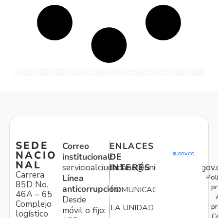
SEDE
Correo
ENLACES
NACIO
institucional:
DE
NAL
servicioalciudadano@unidadvictimas.gov.
INTERÉS
Carrera
Pol
Línea
85D No.
pr
anticorrupción:
COMUNICACIONES
46A – 65
Desde
Complejo
pr
LA UNIDAD
móvil o fijo:
logístico
C