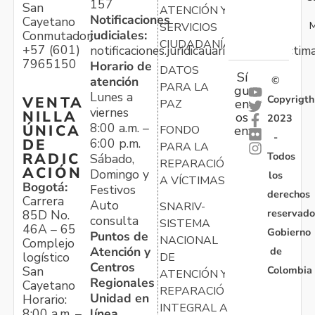
157
San
ATENCIÓN Y
Notificaciones
Cayetano
M
SERVICIOS
judiciales:
Conmutador:
CIUDADANÍA
+57 (601)
notificaciones.juridicauariv@unidadvictim
7965150
Horario de
DATOS
Sí
atención
©
PARA LA
gu
Lunes a
Copyrigth
VENTA
en
PAZ
viernes
NILLA
os
2023
8:00 a.m. –
ÚNICA
FONDO
en:
-
6:00 p.m.
DE
PARA LA
Todos
RADIC
Sábado,
REPARACIÓN
ACIÓN
Domingo y
los
A VÍCTIMAS
Bogotá:
Festivos
derechos
Carrera
Auto
SNARIV-
reservado
85D No.
consulta
SISTEMA
46A – 65
Gobierno
Puntos de
NACIONAL
Complejo
Atención y
de
logístico
DE
Centros
Colombia
San
ATENCIÓN Y
Regionales
Cayetano
REPARACIÓN
Unidad en
Horario:
INTEGRAL A
línea
8:00 a.m. –