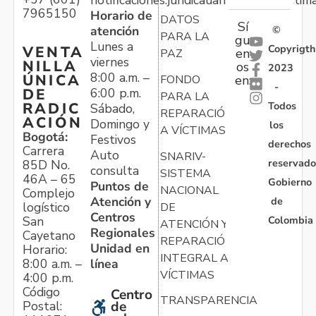
7965150
Horario de
DATOS
Sí
atención
©
PARA LA
gu
Lunes a
Copyrigth
VENTA
en
PAZ
viernes
NILLA
os
2023
8:00 a.m. –
ÚNICA
FONDO
en:
-
6:00 p.m.
DE
PARA LA
Todos
RADIC
Sábado,
REPARACIÓN
ACIÓN
Domingo y
los
A VÍCTIMAS
Bogotá:
Festivos
derechos
Carrera
Auto
SNARIV-
reservado
85D No.
consulta
SISTEMA
46A – 65
Gobierno
Puntos de
NACIONAL
Complejo
Atención y
de
logístico
DE
Centros
Colombia
San
ATENCIÓN Y
Regionales
Cayetano
REPARACIÓN
Unidad en
Horario:
INTEGRAL A
línea
8:00 a.m. –
VÍCTIMAS
4:00 p.m.
Código
Centro
TRANSPARENCIA
Postal:
de