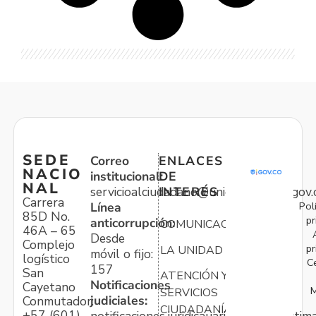
SEDE
Correo
ENLACES
NACIO
institucional:
DE
NAL
servicioalciudadano@unidadvictimas.gov.
INTERÉS
Carrera
Pol
Línea
85D No.
pr
anticorrupción:
COMUNICACIONES
46A – 65
Desde
Complejo
pr
LA UNIDAD
móvil o fijo:
logístico
C
157
San
ATENCIÓN Y
Notificaciones
Cayetano
M
SERVICIOS
judiciales:
Conmutador:
CIUDADANÍA
+57 (601)
notificaciones.juridicauariv@unidadvictim