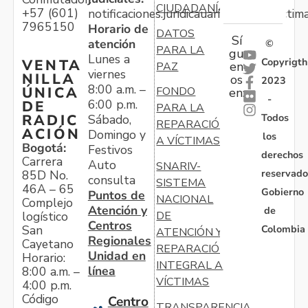
CIUDADANÍA
+57 (601)
notificaciones.juridicauariv@unidadvictim
7965150
Horario de
DATOS
Sí
atención
©
PARA LA
gu
Lunes a
Copyrigth
VENTA
en
PAZ
viernes
NILLA
os
2023
8:00 a.m. –
ÚNICA
FONDO
en:
-
6:00 p.m.
DE
PARA LA
Todos
RADIC
Sábado,
REPARACIÓN
ACIÓN
Domingo y
los
A VÍCTIMAS
Bogotá:
Festivos
derechos
Carrera
Auto
SNARIV-
reservado
85D No.
consulta
SISTEMA
46A – 65
Gobierno
Puntos de
NACIONAL
Complejo
Atención y
de
logístico
DE
Centros
Colombia
San
ATENCIÓN Y
Regionales
Cayetano
REPARACIÓN
Unidad en
Horario:
INTEGRAL A
línea
8:00 a.m. –
VÍCTIMAS
4:00 p.m.
Código
Centro
TRANSPARENCIA