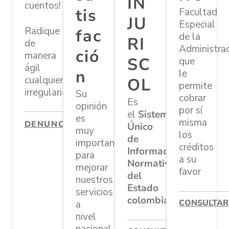
IN
cuentos!
tis
Facultad
JU
Especial
Radique
fac
de la
RI
de
Administra
ció
manera
SC
que
ágil
n
le
cualquier
OL
permite
irregularidad
Su
cobrar
Es
opinión
por sí
el
Sistema
es
misma
DENUNCIAR
Único
muy
los
de
importante
créditos
Información
para
a su
Normativa
mejorar
favor
del
nuestros
Estado
servicios
colombiano
CONSULTAR
a
nivel