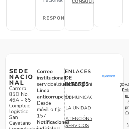
nacional
CONSULTAR
RESPONDER
SEDE
Correo
ENLACES
NACIO
institucional:
DE
NAL
servicioalciudadano@unidadvictimas.gov.
INTERÉS
Carrera
Pol
Línea
85D No.
pr
anticorrupción:
COMUNICACIONES
46A – 65
Desde
Complejo
pr
LA UNIDAD
móvil o fijo:
logístico
C
157
San
ATENCIÓN Y
Notificaciones
Cayetano
M
SERVICIOS
judiciales:
Conmutador: