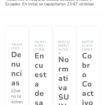
Ecuador. En total se capacitaron 2.047 víctimas.
PARTI
DOCU
NOTIF
TRÁM
CIPA
MENT
ICACI
ITES
CIÓN
ACIÓ
ONES
De
En
N
Co
No
nu
cu
br
rm
nci
est
o
ati
as
a
Co
va
¡Que
de
act
SU
no le
sa
ivo
echen