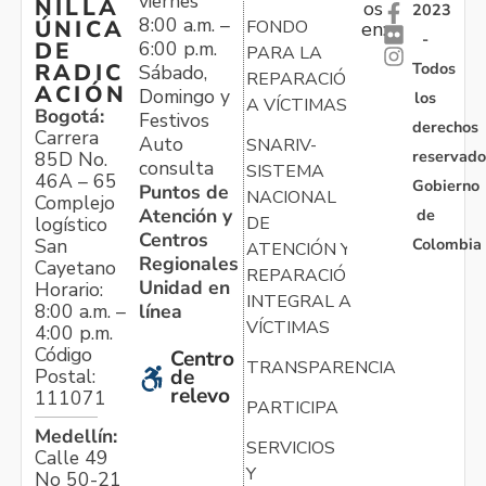
viernes
NILLA
os
2023
8:00 a.m. –
ÚNICA
FONDO
en:
-
6:00 p.m.
DE
PARA LA
Todos
RADIC
Sábado,
REPARACIÓN
ACIÓN
Domingo y
los
A VÍCTIMAS
Bogotá:
Festivos
derechos
Carrera
Auto
SNARIV-
reservado
85D No.
consulta
SISTEMA
46A – 65
Gobierno
Puntos de
NACIONAL
Complejo
Atención y
de
logístico
DE
Centros
Colombia
San
ATENCIÓN Y
Regionales
Cayetano
REPARACIÓN
Unidad en
Horario:
INTEGRAL A
línea
8:00 a.m. –
VÍCTIMAS
4:00 p.m.
Código
Centro
TRANSPARENCIA
Postal:
de
relevo
111071
PARTICIPA
Medellín:
SERVICIOS
Calle 49
Y
No 50-21