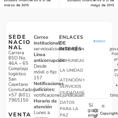
marzo de 2015
mayo de 2015
SEDE
Correo
ENLACES
NACIO
institucional:
DE
NAL
servicioalciudadano@unidadvictimas.gov.
INTERÉS
Carrera
Pol
Línea
85D No.
pr
anticorrupción:
COMUNICACIONES
46A – 65
Desde
Complejo
pr
LA UNIDAD
móvil o fijo:
logístico
C
157
San
ATENCIÓN Y
Notificaciones
Cayetano
M
SERVICIOS
judiciales:
Conmutador:
CIUDADANÍA
+57 (601)
notificaciones.juridicauariv@unidadvictim
7965150
Horario de
DATOS
Sí
atención
©
PARA LA
gu
Lunes a
Copyrigth
VENTA
en
PAZ