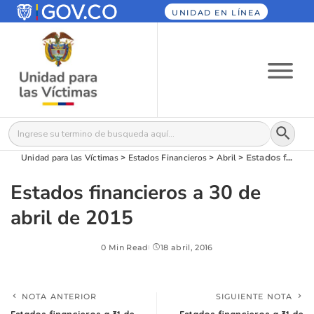
UNIDAD EN LÍNEA
Botón
Buscar:
Unidad para las Víctimas
>
Estados Financieros
>
Abril
>
Estados financieros a 30 de abril de 2015
Estados financieros a 30 de
abril de 2015
0 Min Read
18 abril, 2016
NOTA ANTERIOR
SIGUIENTE NOTA
Estados financieros a 31 de
Estados financieros a 31 de