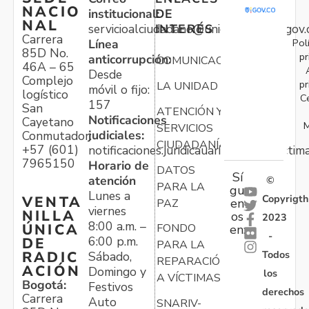
NACIO
institucional:
DE
NAL
servicioalciudadano@unidadvictimas.gov.
INTERÉS
Carrera
Pol
Línea
85D No.
pr
anticorrupción:
COMUNICACIONES
46A – 65
Desde
Complejo
pr
LA UNIDAD
móvil o fijo:
logístico
C
157
San
ATENCIÓN Y
Notificaciones
Cayetano
M
SERVICIOS
judiciales:
Conmutador:
CIUDADANÍA
+57 (601)
notificaciones.juridicauariv@unidadvictim
7965150
Horario de
DATOS
Sí
atención
©
PARA LA
gu
Lunes a
Copyrigth
VENTA
en
PAZ
viernes
NILLA
os
2023
8:00 a.m. –
ÚNICA
FONDO
en:
-
6:00 p.m.
DE
PARA LA
Todos
RADIC
Sábado,
REPARACIÓN
ACIÓN
Domingo y
los
A VÍCTIMAS
Bogotá:
Festivos
derechos
Carrera
Auto
SNARIV-