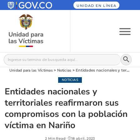
UNIDAD EN LÍNEA
Botón
Buscar:
Unidad para las Víctimas
>
Noticias
>
Entidades nacionales y territoriales reafirmaron sus compromisos con la población víctima en Nariño
NOTICIAS
Entidades nacionales y
territoriales reafirmaron sus
compromisos con la población
víctima en Nariño
2 Min Read
18 abril, 2023