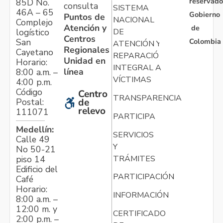
reservado
85D No.
consulta
SISTEMA
46A – 65
Gobierno
Puntos de
NACIONAL
Complejo
Atención y
de
logístico
DE
Centros
Colombia
San
ATENCIÓN Y
Regionales
Cayetano
REPARACIÓN
Unidad en
Horario:
INTEGRAL A
línea
8:00 a.m. –
VÍCTIMAS
4:00 p.m.
Código
Centro
TRANSPARENCIA
Postal:
de
relevo
111071
PARTICIPA
Medellín:
SERVICIOS
Calle 49
Y
No 50-21
TRÁMITES
piso 14
Edificio del
PARTICIPACIÓN
Café
Horario:
INFORMACIÓN
8:00 a.m. –
12:00 m. y
CERTIFICADO
2:00 p.m. –