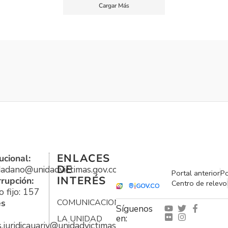
Cargar Más
ENLACES
ucional:
DE
udadano@unidadvictimas.gov.co
Portal anterior
Po
INTERÉS
rrupción:
Centro de relevo
 fijo: 157
es
COMUNICACIONES
Síguenos
en:
LA UNIDAD
s.juridicauariv@unidadvictimas.gov.co