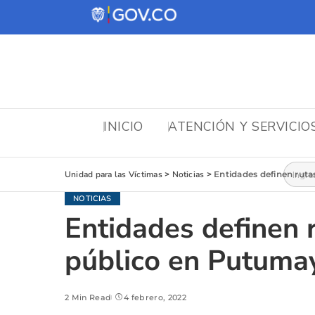
INICIO
ATENCIÓN Y SERVICIO
Busca
Unidad para las Víctimas
>
Noticias
>
Entidades definen ruta
NOTICIAS
Entidades definen 
público en Putuma
2 Min Read
4 febrero, 2022