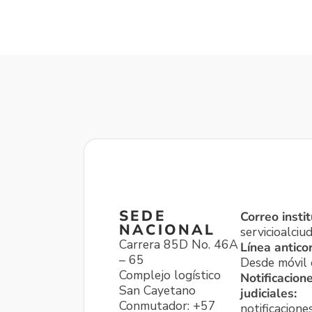
SEDE
Correo instit
NACIONAL
servicioalci
Carrera 85D No. 46A
Línea antico
– 65
Desde móvil o
Complejo logístico
Notificacion
San Cayetano
judiciales:
Conmutador: +57
notificacione