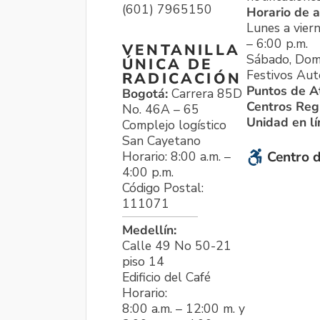
(601) 7965150
Horario de a
Lunes a viern
– 6:00 p.m.
VENTANILLA
Sábado, Dom
ÚNICA DE
Festivos Aut
RADICACIÓN
Puntos de A
Bogotá:
Carrera 85D
Centros Reg
No. 46A – 65
Unidad en l
Complejo logístico
San Cayetano
Horario: 8:00 a.m. –
Centro d
4:00 p.m.
Código Postal:
111071
Medellín:
Calle 49 No 50-21
piso 14
Edificio del Café
Horario:
8:00 a.m. – 12:00 m. y