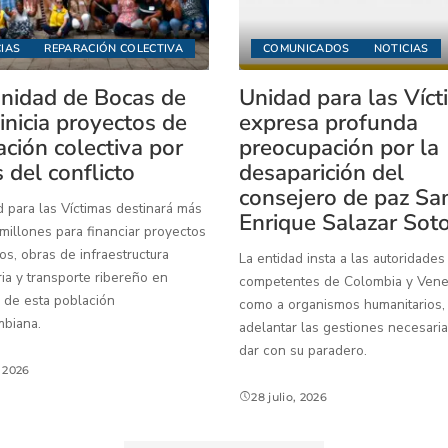
IAS
REPARACIÓN COLECTIVA
COMUNICADOS
NOTICIAS
idad de Bocas de
Unidad para las Víc
inicia proyectos de
expresa profunda
ación colectiva por
preocupación por la
 del conflicto
desaparición del
consejero de paz Sa
 para las Víctimas destinará más
Enrique Salazar Sot
illones para financiar proyectos
os, obras de infraestructura
La entidad insta a las autoridades
ia y transporte ribereño en
competentes de Colombia y Venez
 de esta población
como a organismos humanitarios,
mbiana.
adelantar las gestiones necesaria
dar con su paradero.
, 2026
28 julio, 2026