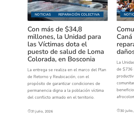
NOTICIAS
REPARACIÓN COLECTIVA
NOTIC
Con más de $34,8
Comun
millones, la Unidad para
Caná 
las Víctimas dota el
repar
puesto de salud de Loma
daños
Colorada, en Bosconia
La Unidad
de $736 m
La entrega se realiza en el marco del Plan
productiv
de Retorno y Reubicación, con el
comunitar
propósito de garantizar condiciones de
beneficio
permanencia digna a la población víctima
afrocolo
del conflicto armado en el territorio.
30 julio
31 julio, 2026