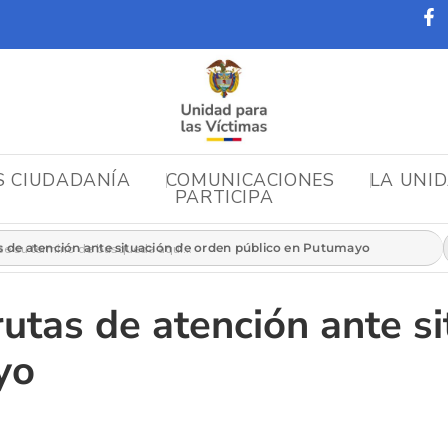
S CIUDADANÍA
COMUNICACIONES
LA UNI
PARTICIPA
r:
s de atención ante situación de orden público en Putumayo
rutas de atención ante s
yo