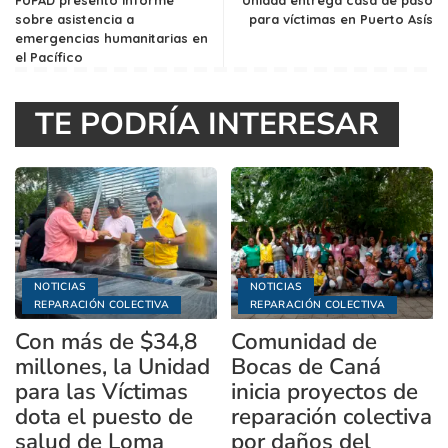
FUPAD presentó informe
Unidad entrega casa de paso
sobre asistencia a
para víctimas en Puerto Asís
emergencias humanitarias en
el Pacífico
TE PODRÍA INTERESAR
NOTICIAS
NOTICIAS
REPARACIÓN COLECTIVA
REPARACIÓN COLECTIVA
Con más de $34,8
Comunidad de
millones, la Unidad
Bocas de Caná
para las Víctimas
inicia proyectos de
dota el puesto de
reparación colectiva
salud de Loma
por daños del