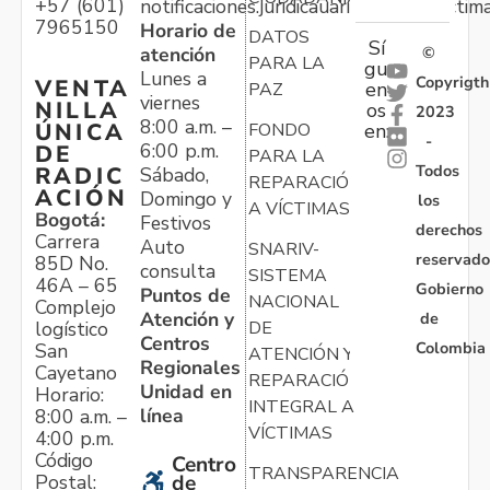
+57 (601)
notificaciones.juridicauariv@unidadvictim
7965150
Horario de
DATOS
Sí
atención
©
PARA LA
gu
Lunes a
Copyrigth
VENTA
en
PAZ
viernes
NILLA
os
2023
8:00 a.m. –
ÚNICA
FONDO
en:
-
6:00 p.m.
DE
PARA LA
Todos
RADIC
Sábado,
REPARACIÓN
ACIÓN
Domingo y
los
A VÍCTIMAS
Bogotá:
Festivos
derechos
Carrera
Auto
SNARIV-
reservado
85D No.
consulta
SISTEMA
46A – 65
Gobierno
Puntos de
NACIONAL
Complejo
Atención y
de
logístico
DE
Centros
Colombia
San
ATENCIÓN Y
Regionales
Cayetano
REPARACIÓN
Unidad en
Horario:
INTEGRAL A
línea
8:00 a.m. –
VÍCTIMAS
4:00 p.m.
Código
Centro
TRANSPARENCIA
Postal:
de