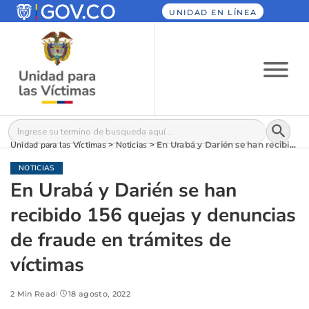
UNIDAD EN LÍNEA
Botón
Buscar:
Unidad para las Víctimas
>
Noticias
>
En Urabá y Darién se han recibido 156 quejas y denuncias de fraude en trámites de víctimas
NOTICIAS
En Urabá y Darién se han
recibido 156 quejas y denuncias
de fraude en trámites de
víctimas
2 Min Read
18 agosto, 2022