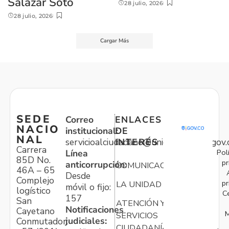
Salazar Soto
28 julio, 2026
28 julio, 2026
Cargar Más
SEDE
Correo
ENLACES
NACIO
institucional:
DE
NAL
servicioalciudadano@unidadvictimas.gov.
INTERÉS
Carrera
Pol
Línea
85D No.
pr
anticorrupción:
COMUNICACIONES
46A – 65
Desde
Complejo
pr
LA UNIDAD
móvil o fijo:
logístico
C
157
San
ATENCIÓN Y
Notificaciones
Cayetano
M
SERVICIOS
judiciales:
Conmutador:
CIUDADANÍA