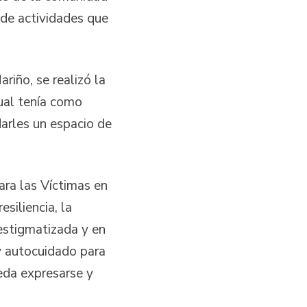
 de actividades que
riño, se realizó la
cual tenía como
darles un espacio de
para las Víctimas en
siliencia, la
estigmatizada y en
y autocuidado para
eda expresarse y