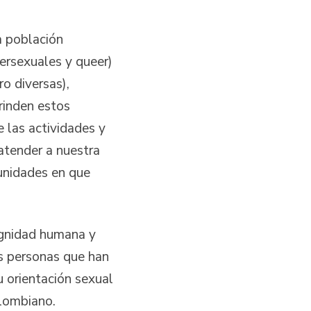
a población
tersexuales y queer)
o diversas),
rinden estos
 las actividades y
atender a nuestra
unidades en que
ignidad humana y
s personas que han
su orientación sexual
olombiano.