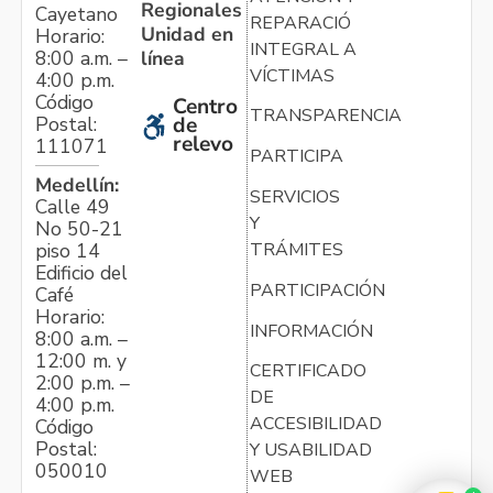
Regionales
Cayetano
REPARACIÓN
Unidad en
Horario:
INTEGRAL A
línea
8:00 a.m. –
VÍCTIMAS
4:00 p.m.
Código
Centro
TRANSPARENCIA
Postal:
de
relevo
111071
PARTICIPA
Medellín:
SERVICIOS
Calle 49
Y
No 50-21
TRÁMITES
piso 14
Edificio del
PARTICIPACIÓN
Café
Horario:
INFORMACIÓN
8:00 a.m. –
12:00 m. y
CERTIFICADO
2:00 p.m. –
DE
4:00 p.m.
ACCESIBILIDAD
Código
Postal:
Y USABILIDAD
050010
WEB