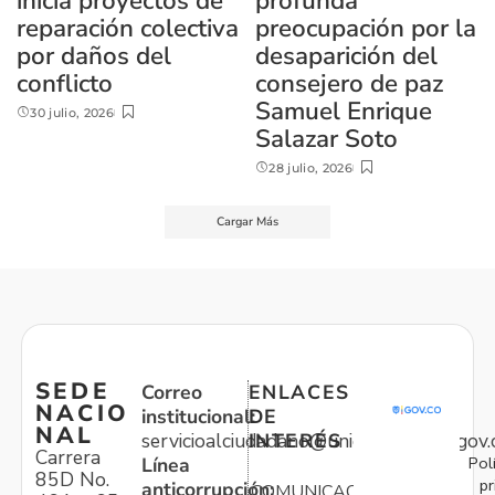
inicia proyectos de
profunda
reparación colectiva
preocupación por la
por daños del
desaparición del
conflicto
consejero de paz
Samuel Enrique
30 julio, 2026
Salazar Soto
28 julio, 2026
Cargar Más
SEDE
Correo
ENLACES
NACIO
institucional:
DE
NAL
servicioalciudadano@unidadvictimas.gov.
INTERÉS
Carrera
Pol
Línea
85D No.
pr
anticorrupción:
COMUNICACIONES