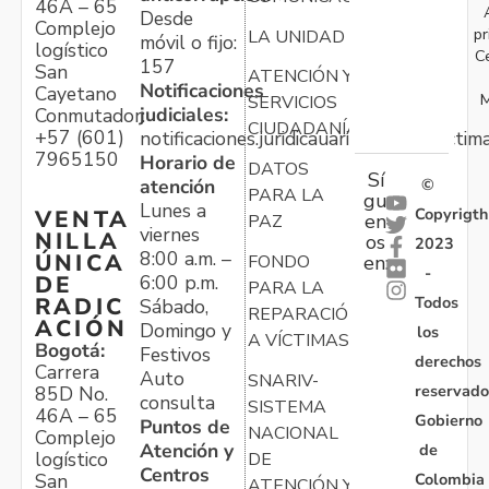
46A – 65
Desde
Complejo
pr
LA UNIDAD
móvil o fijo:
logístico
C
157
San
ATENCIÓN Y
Notificaciones
Cayetano
M
SERVICIOS
judiciales:
Conmutador:
CIUDADANÍA
+57 (601)
notificaciones.juridicauariv@unidadvictim
7965150
Horario de
DATOS
Sí
atención
©
PARA LA
gu
Lunes a
Copyrigth
VENTA
en
PAZ
viernes
NILLA
os
2023
8:00 a.m. –
ÚNICA
FONDO
en:
-
6:00 p.m.
DE
PARA LA
Todos
RADIC
Sábado,
REPARACIÓN
ACIÓN
Domingo y
los
A VÍCTIMAS
Bogotá:
Festivos
derechos
Carrera
Auto
SNARIV-
reservado
85D No.
consulta
SISTEMA
46A – 65
Gobierno
Puntos de
NACIONAL
Complejo
Atención y
de
logístico
DE
Centros
Colombia
San
ATENCIÓN Y