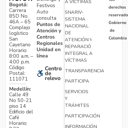
A VÍCTIMAS
Bogotá:
Festivos
derechos
Carrera
Auto
SNARIV-
reservado
85D No.
consulta
SISTEMA
46A – 65
Gobierno
Puntos de
NACIONAL
Complejo
Atención y
de
logístico
DE
Centros
Colombia
San
ATENCIÓN Y
Regionales
Cayetano
REPARACIÓN
Unidad en
Horario:
INTEGRAL A
línea
8:00 a.m. –
VÍCTIMAS
4:00 p.m.
Código
Centro
TRANSPARENCIA
Postal:
de
relevo
111071
PARTICIPA
Medellín:
SERVICIOS
Calle 49
Y
No 50-21
TRÁMITES
piso 14
Edificio del
PARTICIPACIÓN
Café
Horario:
INFORMACIÓN