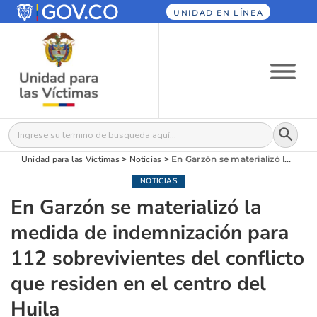
UNIDAD EN LÍNEA
Botón
Buscar:
Unidad para las Víctimas
>
Noticias
>
En Garzón se materializó la medida de indemnización para 112 sobrevivientes del conflicto que residen en el centro del Huila
NOTICIAS
En Garzón se materializó la
medida de indemnización para
112 sobrevivientes del conflicto
que residen en el centro del
Huila