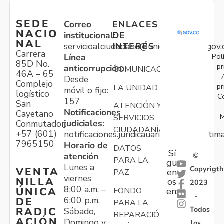
SEDE
Correo
ENLACES
NACIO
institucional:
DE
NAL
servicioalciudadano@unidadvictimas.gov.
INTERÉS
Carrera
Pol
Línea
85D No.
pr
anticorrupción:
COMUNICACIONES
46A – 65
Desde
Complejo
pr
LA UNIDAD
móvil o fijo:
logístico
C
157
San
ATENCIÓN Y
Notificaciones
Cayetano
M
SERVICIOS
judiciales:
Conmutador:
CIUDADANÍA
+57 (601)
notificaciones.juridicauariv@unidadvictim
7965150
Horario de
DATOS
Sí
atención
©
PARA LA
gu
Lunes a
Copyrigth
VENTA
en
PAZ
viernes
NILLA
os
2023
8:00 a.m. –
ÚNICA
FONDO
en:
-
6:00 p.m.
DE
PARA LA
Todos
RADIC
Sábado,
REPARACIÓN
ACIÓN
Domingo y
los