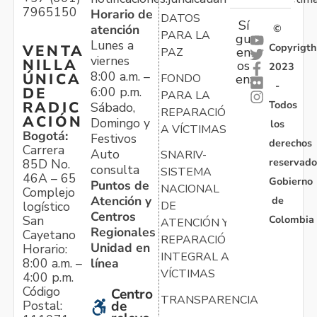
7965150
Horario de
DATOS
Sí
atención
©
PARA LA
gu
Lunes a
Copyrigth
VENTA
en
PAZ
viernes
NILLA
os
2023
8:00 a.m. –
ÚNICA
FONDO
en:
-
6:00 p.m.
DE
PARA LA
Todos
RADIC
Sábado,
REPARACIÓN
ACIÓN
Domingo y
los
A VÍCTIMAS
Bogotá:
Festivos
derechos
Carrera
Auto
SNARIV-
reservado
85D No.
consulta
SISTEMA
46A – 65
Gobierno
Puntos de
NACIONAL
Complejo
Atención y
de
logístico
DE
Centros
Colombia
San
ATENCIÓN Y
Regionales
Cayetano
REPARACIÓN
Unidad en
Horario:
INTEGRAL A
línea
8:00 a.m. –
VÍCTIMAS
4:00 p.m.
Código
Centro
TRANSPARENCIA
Postal:
de