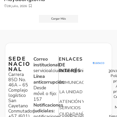
28 julio, 2026
Cargar Más
SEDE
Correo
ENLACES
NACIO
institucional:
DE
NAL
servicioalciudadano@unidadvictimas.gov.
INTERÉS
Carrera
Pol
Línea
85D No.
pr
anticorrupción:
COMUNICACIONES
46A – 65
Desde
Complejo
pr
LA UNIDAD
móvil o fijo:
logístico
C
157
San
ATENCIÓN Y
Notificaciones
Cayetano
M
SERVICIOS
judiciales:
Conmutador:
CIUDADANÍA
+57 (601)
notificaciones.juridicauariv@unidadvictim