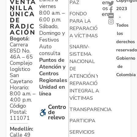
Copyrigth
VENTA
en
PAZ
viernes
NILLA
os
2023
8:00 a.m. –
ÚNICA
FONDO
en:
-
6:00 p.m.
DE
PARA LA
Todos
RADIC
Sábado,
REPARACIÓN
ACIÓN
Domingo y
los
A VÍCTIMAS
Bogotá:
Festivos
derechos
Carrera
Auto
SNARIV-
reservado
85D No.
consulta
SISTEMA
46A – 65
Gobierno
Puntos de
NACIONAL
Complejo
Atención y
de
logístico
DE
Centros
Colombia
San
ATENCIÓN Y
Regionales
Cayetano
REPARACIÓN
Unidad en
Horario:
INTEGRAL A
línea
8:00 a.m. –
VÍCTIMAS
4:00 p.m.
Código
Centro
TRANSPARENCIA
Postal:
de
relevo
111071
PARTICIPA
Medellín:
SERVICIOS
Calle 49