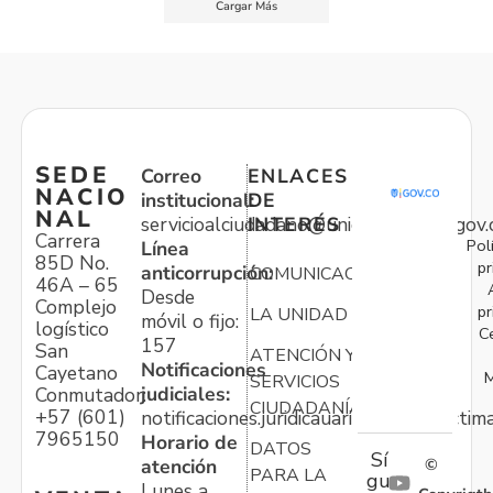
Cargar Más
SEDE
Correo
ENLACES
NACIO
institucional:
DE
NAL
servicioalciudadano@unidadvictimas.gov.
INTERÉS
Carrera
Pol
Línea
85D No.
pr
anticorrupción:
COMUNICACIONES
46A – 65
Desde
Complejo
pr
LA UNIDAD
móvil o fijo:
logístico
C
157
San
ATENCIÓN Y
Notificaciones
Cayetano
M
SERVICIOS
judiciales:
Conmutador:
CIUDADANÍA
+57 (601)
notificaciones.juridicauariv@unidadvictim
7965150
Horario de
DATOS
Sí
atención
©
PARA LA
gu
Lunes a