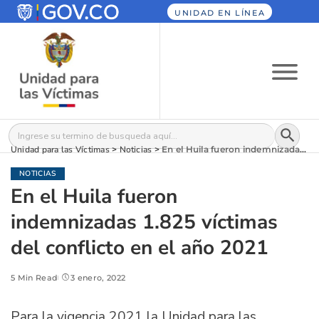
UNIDAD EN LÍNEA
Botón
Buscar:
Unidad para las Víctimas
>
Noticias
>
En el Huila fueron indemnizadas 1.825 víctimas del conflicto en el año 2021
NOTICIAS
En el Huila fueron
indemnizadas 1.825 víctimas
del conflicto en el año 2021
5 Min Read
3 enero, 2022
Para la vigencia 2021 la Unidad para las