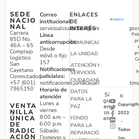
SEDE
Correo
ENLACES
NACIO
institucional:
DE
NAL
servicioalciudadano@unidadvictimas.gov.
INTERÉS
Carrera
Pol
Línea
85D No.
pr
anticorrupción:
COMUNICACIONES
46A – 65
Desde
Complejo
pr
LA UNIDAD
móvil o fijo:
logístico
C
157
San
ATENCIÓN Y
Notificaciones
Cayetano
M
SERVICIOS
judiciales:
Conmutador:
CIUDADANÍA
+57 (601)
notificaciones.juridicauariv@unidadvictim
7965150
Horario de
DATOS
Sí
atención
©
PARA LA
gu
Lunes a
Copyrigth
VENTA
en
PAZ
viernes
NILLA
os
2023
8:00 a.m. –
ÚNICA
FONDO
en:
-
6:00 p.m.
DE
PARA LA
Todos
RADIC
Sábado,
REPARACIÓN
ACIÓN
Domingo y
los