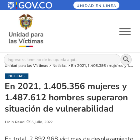
UNIDAD EN LÍNEA
Botón
Buscar:
Unidad para las Víctimas
>
Noticias
>
En 2021, 1.405.356 mujeres y 1.487.612 hombres superaron situación de vulnerabilidad
NOTICIAS
En 2021, 1.405.356 mujeres y
1.487.612 hombres superaron
situación de vulnerabilidad
1 Min Read
15 julio, 2022
En total, 2.892.968 víctimas de desplazamiento