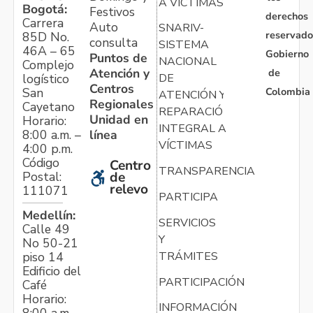
A VÍCTIMAS
Bogotá:
Festivos
derechos
Carrera
Auto
SNARIV-
reservado
85D No.
consulta
SISTEMA
46A – 65
Gobierno
Puntos de
NACIONAL
Complejo
Atención y
de
logístico
DE
Centros
Colombia
San
ATENCIÓN Y
Regionales
Cayetano
REPARACIÓN
Unidad en
Horario:
INTEGRAL A
línea
8:00 a.m. –
VÍCTIMAS
4:00 p.m.
Código
Centro
TRANSPARENCIA
Postal:
de
relevo
111071
PARTICIPA
Medellín:
SERVICIOS
Calle 49
Y
No 50-21
TRÁMITES
piso 14
Edificio del
PARTICIPACIÓN
Café
Horario:
INFORMACIÓN