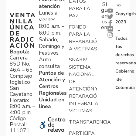
DATOS
Sí
atención
©
PARA LA
gu
Lunes a
Copyrigth
VENTA
en
PAZ
viernes
NILLA
os
2023
8:00 a.m. –
ÚNICA
FONDO
en:
-
6:00 p.m.
DE
PARA LA
Todos
RADIC
Sábado,
REPARACIÓN
ACIÓN
Domingo y
los
A VÍCTIMAS
Bogotá:
Festivos
derechos
Carrera
Auto
SNARIV-
reservado
85D No.
consulta
SISTEMA
46A – 65
Gobierno
Puntos de
NACIONAL
Complejo
Atención y
de
logístico
DE
Centros
Colombia
San
ATENCIÓN Y
Regionales
Cayetano
REPARACIÓN
Unidad en
Horario:
INTEGRAL A
línea
8:00 a.m. –
VÍCTIMAS
4:00 p.m.
Código
Centro
TRANSPARENCIA
Postal:
de
relevo
111071
PARTICIPA