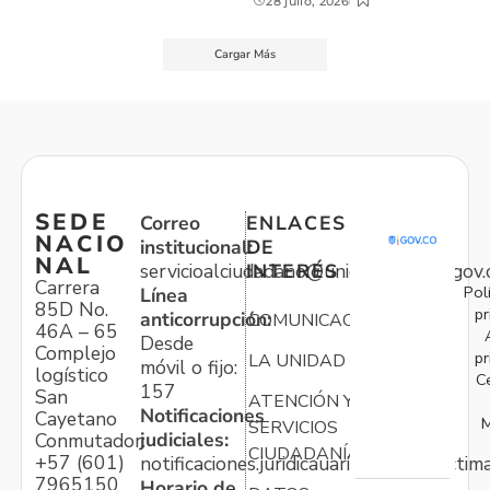
28 julio, 2026
Cargar Más
SEDE
Correo
ENLACES
NACIO
institucional:
DE
NAL
servicioalciudadano@unidadvictimas.gov.
INTERÉS
Carrera
Pol
Línea
85D No.
pr
anticorrupción:
COMUNICACIONES
46A – 65
Desde
Complejo
pr
LA UNIDAD
móvil o fijo:
logístico
C
157
San
ATENCIÓN Y
Notificaciones
Cayetano
M
SERVICIOS
judiciales:
Conmutador:
CIUDADANÍA
+57 (601)
notificaciones.juridicauariv@unidadvictim
7965150
Horario de