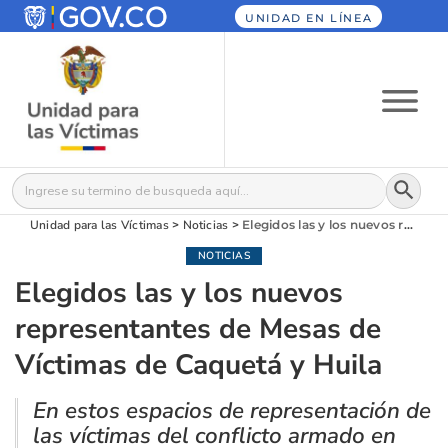
UNIDAD EN LÍNEA
Botón
Buscar:
Unidad para las Víctimas
>
Noticias
>
Elegidos las y los nuevos representantes de Mesas de Víctimas de Caquetá y Huila
NOTICIAS
Elegidos las y los nuevos
representantes de Mesas de
Víctimas de Caquetá y Huila
En estos espacios de representación de
las víctimas del conflicto armado en