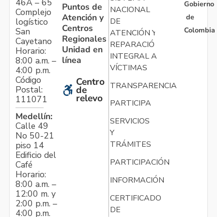
46A – 65
Gobierno
Puntos de
NACIONAL
Complejo
Atención y
de
logístico
DE
Centros
Colombia
San
ATENCIÓN Y
Regionales
Cayetano
REPARACIÓN
Unidad en
Horario:
INTEGRAL A
línea
8:00 a.m. –
VÍCTIMAS
4:00 p.m.
Código
Centro
TRANSPARENCIA
Postal:
de
relevo
111071
PARTICIPA
Medellín:
SERVICIOS
Calle 49
Y
No 50-21
TRÁMITES
piso 14
Edificio del
PARTICIPACIÓN
Café
Horario:
INFORMACIÓN
8:00 a.m. –
12:00 m. y
CERTIFICADO
2:00 p.m. –
DE
4:00 p.m.