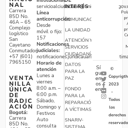
institucional:
DE
NAL
servicioalciudadano@unidadvictimas.gov.
INTERÉS
Carrera
Pol
Línea
85D No.
pr
anticorrupción:
COMUNICACIONES
46A – 65
Desde
Complejo
pr
LA UNIDAD
móvil o fijo:
logístico
C
157
San
ATENCIÓN Y
Notificaciones
Cayetano
M
SERVICIOS
judiciales:
Conmutador:
CIUDADANÍA
+57 (601)
notificaciones.juridicauariv@unidadvictim
7965150
Horario de
DATOS
Sí
atención
©
PARA LA
gu
Lunes a
Copyrigth
VENTA
en
PAZ
viernes
NILLA
os
2023
8:00 a.m. –
ÚNICA
FONDO
en:
-
6:00 p.m.
DE
PARA LA
Todos
RADIC
Sábado,
REPARACIÓN
ACIÓN
Domingo y
los
A VÍCTIMAS
Bogotá:
Festivos
derechos
Carrera
Auto
SNARIV-
reservado
85D No.
consulta
SISTEMA