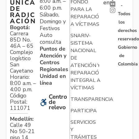
8:00 a.m. –
ÚNICA
FONDO
en:
-
6:00 p.m.
DE
PARA LA
Todos
RADIC
Sábado,
REPARACIÓN
ACIÓN
Domingo y
los
A VÍCTIMAS
Bogotá:
Festivos
derechos
Carrera
Auto
SNARIV-
reservado
85D No.
consulta
SISTEMA
46A – 65
Gobierno
Puntos de
NACIONAL
Complejo
Atención y
de
logístico
DE
Centros
Colombia
San
ATENCIÓN Y
Regionales
Cayetano
REPARACIÓN
Unidad en
Horario:
INTEGRAL A
línea
8:00 a.m. –
VÍCTIMAS
4:00 p.m.
Código
Centro
TRANSPARENCIA
Postal:
de
relevo
111071
PARTICIPA
Medellín:
SERVICIOS
Calle 49
Y
No 50-21
TRÁMITES
piso 14