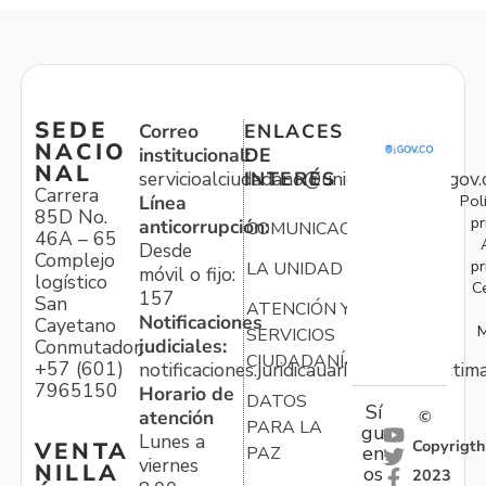
SEDE
Correo
ENLACES
NACIO
institucional:
DE
NAL
servicioalciudadano@unidadvictimas.gov.
INTERÉS
Carrera
Pol
Línea
85D No.
pr
anticorrupción:
COMUNICACIONES
46A – 65
Desde
Complejo
pr
LA UNIDAD
móvil o fijo:
logístico
C
157
San
ATENCIÓN Y
Notificaciones
Cayetano
M
SERVICIOS
judiciales:
Conmutador:
CIUDADANÍA
+57 (601)
notificaciones.juridicauariv@unidadvictim
7965150
Horario de
DATOS
Sí
atención
©
PARA LA
gu
Lunes a
Copyrigth
VENTA
en
PAZ
viernes
NILLA
os
2023