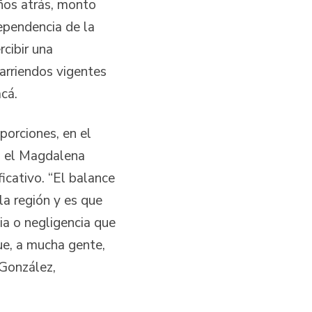
ños atrás, monto
dependencia de la
cibir una
arriendos vigentes
cá.
porciones, en el
en el Magdalena
icativo. “El balance
la región y es que
ia o negligencia que
ue, a mucha gente,
 González,