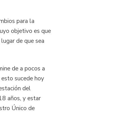
mbios para la
cuyo objetivo es que
n lugar de que sea
mine de a pocos a
s esto sucede hoy
estación del
18 años, y estar
istro Único de