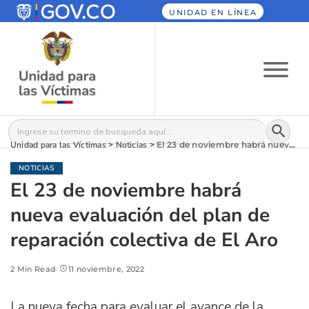
UNIDAD EN LÍNEA
Botón
Buscar:
Unidad para las Víctimas
>
Noticias
>
El 23 de noviembre habrá nueva evaluación del plan de reparación colectiva de El Aro
NOTICIAS
El 23 de noviembre habrá
nueva evaluación del plan de
reparación colectiva de El Aro
2 Min Read
11 noviembre, 2022
La nueva fecha para evaluar el avance de la