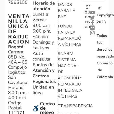
7965150
Horario de
DATOS
Sí
atención
©
PARA LA
gu
Lunes a
Copyrigth
VENTA
en
PAZ
viernes
NILLA
os
2023
8:00 a.m. –
ÚNICA
FONDO
en:
-
6:00 p.m.
DE
PARA LA
Todos
RADIC
Sábado,
REPARACIÓN
ACIÓN
Domingo y
los
A VÍCTIMAS
Bogotá:
Festivos
derechos
Carrera
Auto
SNARIV-
reservado
85D No.
consulta
SISTEMA
46A – 65
Gobierno
Puntos de
NACIONAL
Complejo
Atención y
de
logístico
DE
Centros
Colombia
San
ATENCIÓN Y
Regionales
Cayetano
REPARACIÓN
Unidad en
Horario:
INTEGRAL A
línea
8:00 a.m. –
VÍCTIMAS
4:00 p.m.
Código
Centro
TRANSPARENCIA
Postal:
de
relevo
111071