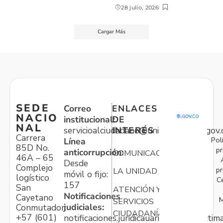
28 julio, 2026
Cargar Más
SEDE
Correo
ENLACES
NACIO
institucional:
DE
NAL
servicioalciudadano@unidadvictimas.gov.
INTERÉS
Carrera
Pol
Línea
85D No.
pr
anticorrupción:
COMUNICACIONES
46A – 65
Desde
Complejo
pr
LA UNIDAD
móvil o fijo:
logístico
C
157
San
ATENCIÓN Y
Notificaciones
Cayetano
M
SERVICIOS
judiciales:
Conmutador:
CIUDADANÍA
+57 (601)
notificaciones.juridicauariv@unidadvictim