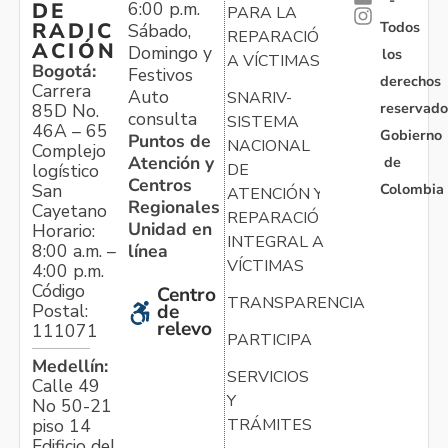
6:00 p.m.
DE
PARA LA
Todos
RADIC
Sábado,
REPARACIÓN
ACIÓN
Domingo y
los
A VÍCTIMAS
Bogotá:
Festivos
derechos
Carrera
Auto
SNARIV-
reservado
85D No.
consulta
SISTEMA
46A – 65
Gobierno
Puntos de
NACIONAL
Complejo
Atención y
de
logístico
DE
Centros
Colombia
San
ATENCIÓN Y
Regionales
Cayetano
REPARACIÓN
Unidad en
Horario:
INTEGRAL A
línea
8:00 a.m. –
VÍCTIMAS
4:00 p.m.
Código
Centro
TRANSPARENCIA
Postal:
de
relevo
111071
PARTICIPA
Medellín:
SERVICIOS
Calle 49
Y
No 50-21
TRÁMITES
piso 14
Edificio del