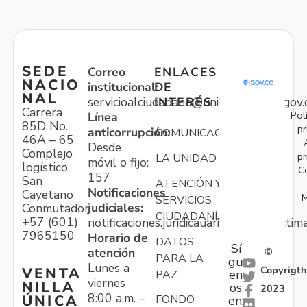
SEDE
Correo
ENLACES
NACIO
institucional:
DE
NAL
servicioalciudadano@unidadvictimas.gov.
INTERÉS
Carrera
Pol
Línea
85D No.
pr
anticorrupción:
COMUNICACIONES
46A – 65
Desde
Complejo
pr
LA UNIDAD
móvil o fijo:
logístico
C
157
San
ATENCIÓN Y
Notificaciones
Cayetano
M
SERVICIOS
judiciales:
Conmutador:
CIUDADANÍA
+57 (601)
notificaciones.juridicauariv@unidadvictim
7965150
Horario de
DATOS
Sí
atención
©
PARA LA
gu
Lunes a
Copyrigth
VENTA
en
PAZ
viernes
NILLA
os
2023
8:00 a.m. –
ÚNICA
FONDO
en:
-