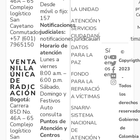
46A – 65
Desde
Complejo
pr
LA UNIDAD
móvil o fijo:
logístico
C
157
San
ATENCIÓN Y
Notificaciones
Cayetano
M
SERVICIOS
judiciales:
Conmutador:
CIUDADANÍA
+57 (601)
notificaciones.juridicauariv@unidadvictim
7965150
Horario de
DATOS
Sí
atención
©
PARA LA
gu
Lunes a
Copyrigth
VENTA
en
PAZ
viernes
NILLA
os
2023
8:00 a.m. –
ÚNICA
FONDO
en:
-
6:00 p.m.
DE
PARA LA
Todos
RADIC
Sábado,
REPARACIÓN
ACIÓN
Domingo y
los
A VÍCTIMAS
Bogotá:
Festivos
derechos
Carrera
Auto
SNARIV-
reservado
85D No.
consulta
SISTEMA
46A – 65
Gobierno
Puntos de
NACIONAL
Complejo
Atención y
de
logístico
DE
Centros
Colombia
San
ATENCIÓN Y