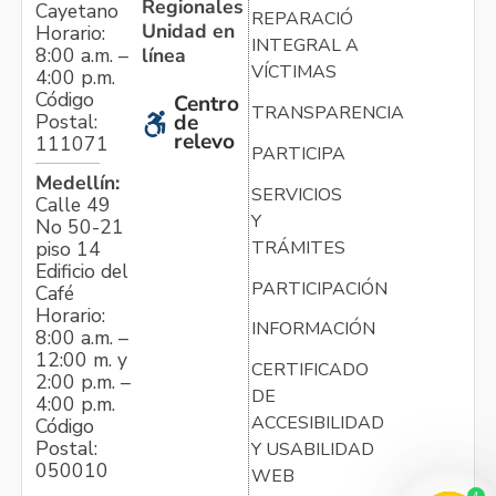
Regionales
Cayetano
REPARACIÓN
Unidad en
Horario:
INTEGRAL A
línea
8:00 a.m. –
VÍCTIMAS
4:00 p.m.
Código
Centro
TRANSPARENCIA
Postal:
de
relevo
111071
PARTICIPA
Medellín:
SERVICIOS
Calle 49
Y
No 50-21
TRÁMITES
piso 14
Edificio del
PARTICIPACIÓN
Café
Horario:
INFORMACIÓN
8:00 a.m. –
12:00 m. y
CERTIFICADO
2:00 p.m. –
DE
4:00 p.m.
ACCESIBILIDAD
Código
Postal:
Y USABILIDAD
050010
WEB