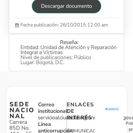
Descargar documento
Fecha publicación: 26/10/2015 12:00 am
Reseña:
Entidad: Unidad de Atención y Reparación
Integral a Víctimas
Nivel de publicaciones: Público
Lugar: Bogotá, D.C.
SEDE
Correo
ENLACES
NACIO
institucional:
DE
NAL
servicioalciudadano@unidadvictimas.gov.
INTERÉS
Carrera
Pol
Línea
85D No.
pr
anticorrupción:
COMUNICACIONES