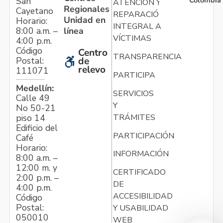
San
ATENCIÓN Y
Regionales
Cayetano
REPARACIÓN
Unidad en
Horario:
INTEGRAL A
línea
8:00 a.m. –
VÍCTIMAS
4:00 p.m.
Código
Centro
TRANSPARENCIA
Postal:
de
relevo
111071
PARTICIPA
Medellín:
SERVICIOS
Calle 49
Y
No 50-21
TRÁMITES
piso 14
Edificio del
PARTICIPACIÓN
Café
Horario:
INFORMACIÓN
8:00 a.m. –
12:00 m. y
CERTIFICADO
2:00 p.m. –
DE
4:00 p.m.
ACCESIBILIDAD
Código
Postal:
Y USABILIDAD
050010
WEB