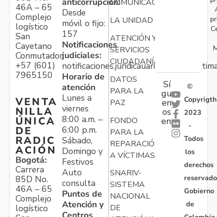
anticorrupción:
COMUNICACIONES
46A – 65
Desde
Complejo
pr
LA UNIDAD
móvil o fijo:
logístico
C
157
San
ATENCIÓN Y
Notificaciones
Cayetano
M
SERVICIOS
judiciales:
Conmutador:
CIUDADANÍA
+57 (601)
notificaciones.juridicauariv@unidadvictim
7965150
Horario de
DATOS
Sí
atención
©
PARA LA
gu
Lunes a
Copyrigth
VENTA
en
PAZ
viernes
NILLA
os
2023
8:00 a.m. –
ÚNICA
FONDO
en:
-
6:00 p.m.
DE
PARA LA
Todos
RADIC
Sábado,
REPARACIÓN
ACIÓN
Domingo y
los
A VÍCTIMAS
Bogotá:
Festivos
derechos
Carrera
Auto
SNARIV-
reservado
85D No.
consulta
SISTEMA
46A – 65
Gobierno
Puntos de
NACIONAL
Complejo
Atención y
de
logístico
DE
Centros
Colombia