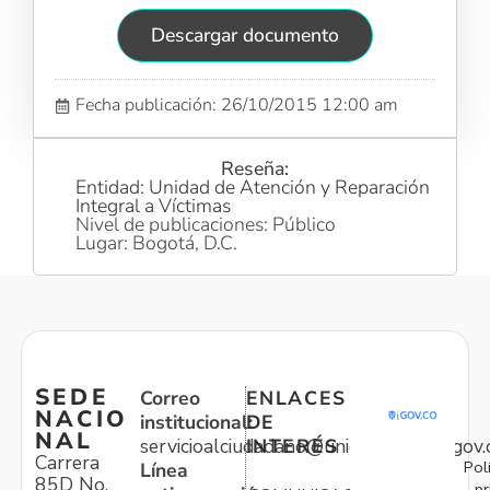
Descargar documento
Fecha publicación: 26/10/2015 12:00 am
Reseña:
Entidad: Unidad de Atención y Reparación
Integral a Víctimas
Nivel de publicaciones: Público
Lugar: Bogotá, D.C.
SEDE
Correo
ENLACES
NACIO
institucional:
DE
NAL
servicioalciudadano@unidadvictimas.gov.
INTERÉS
Carrera
Pol
Línea
85D No.
pr