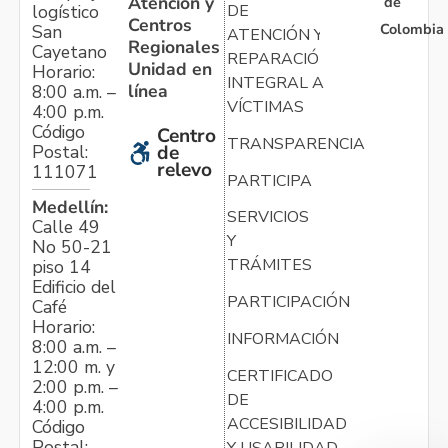
Atención y
de
logístico
DE
Centros
Colombia
San
ATENCIÓN Y
Regionales
Cayetano
REPARACIÓN
Unidad en
Horario:
INTEGRAL A
línea
8:00 a.m. –
VÍCTIMAS
4:00 p.m.
Código
Centro
TRANSPARENCIA
Postal:
de
relevo
111071
PARTICIPA
Medellín:
SERVICIOS
Calle 49
Y
No 50-21
TRÁMITES
piso 14
Edificio del
PARTICIPACIÓN
Café
Horario:
INFORMACIÓN
8:00 a.m. –
12:00 m. y
CERTIFICADO
2:00 p.m. –
DE
4:00 p.m.
ACCESIBILIDAD
Código
Postal:
Y USABILIDAD