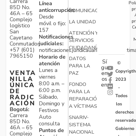
Carrera
Pol
Línea
85D No.
pr
anticorrupción:
COMUNICACIONES
46A – 65
Desde
Complejo
pr
LA UNIDAD
móvil o fijo:
logístico
C
157
San
ATENCIÓN Y
Notificaciones
Cayetano
M
SERVICIOS
judiciales:
Conmutador:
CIUDADANÍA
+57 (601)
notificaciones.juridicauariv@unidadvictim
7965150
Horario de
DATOS
Sí
atención
©
PARA LA
gu
Lunes a
Copyrigth
VENTA
en
PAZ
viernes
NILLA
os
2023
8:00 a.m. –
ÚNICA
FONDO
en:
-
6:00 p.m.
DE
PARA LA
Todos
RADIC
Sábado,
REPARACIÓN
ACIÓN
Domingo y
los
A VÍCTIMAS
Bogotá:
Festivos
derechos
Carrera
Auto
SNARIV-
reservado
85D No.
consulta
SISTEMA
46A – 65
Gobierno
Puntos de
NACIONAL
Complejo