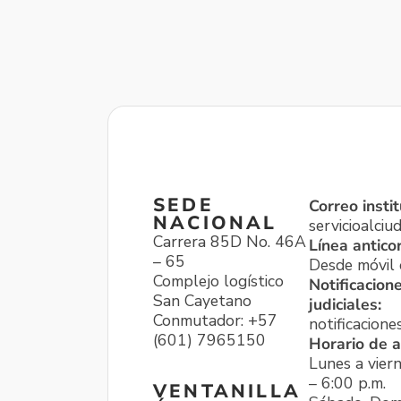
SEDE
Correo instit
NACIONAL
servicioalci
Carrera 85D No. 46A
Línea antico
– 65
Desde móvil o
Complejo logístico
Notificacion
San Cayetano
judiciales:
Conmutador: +57
notificacione
(601) 7965150
Horario de a
Lunes a viern
– 6:00 p.m.
VENTANILLA