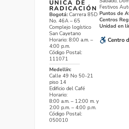
Sábado, Dom
ÚNICA DE
Festivos Aut
RADICACIÓN
Puntos de A
Bogotá:
Carrera 85D
Centros Reg
No. 46A – 65
Unidad en l
Complejo logístico
San Cayetano
Horario: 8:00 a.m. –
Centro d
4:00 p.m.
Código Postal:
111071
Medellín:
Calle 49 No 50-21
piso 14
Edificio del Café
Horario:
8:00 a.m. – 12:00 m. y
2:00 p.m. – 4:00 p.m.
Código Postal:
050010