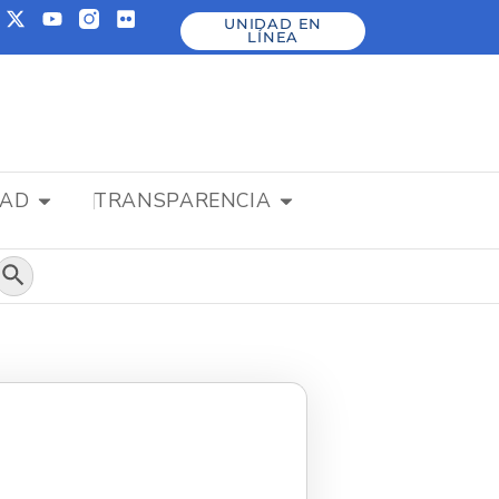
UNIDAD EN
LÍNEA
DAD
TRANSPARENCIA
Botón de búsqueda