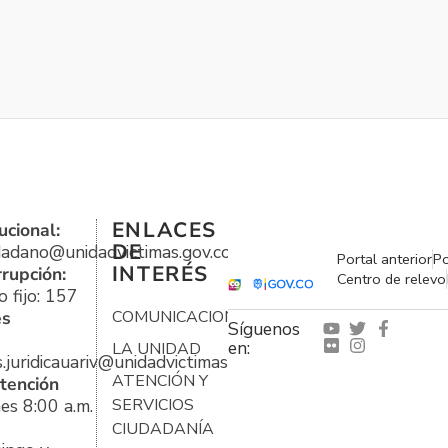
ENLACES
ucional:
DE
udadano@unidadvictimas.gov.co
Portal anterior
Po
INTERÉS
rrupción:
Centro de relevo
 fijo: 157
es
COMUNICACIONES
Síguenos
en:
LA UNIDAD
s.juridicauariv@unidadvictimas.gov.co
ATENCIÓN Y
tención
es 8:00 a.m.
SERVICIOS
CIUDADANÍA