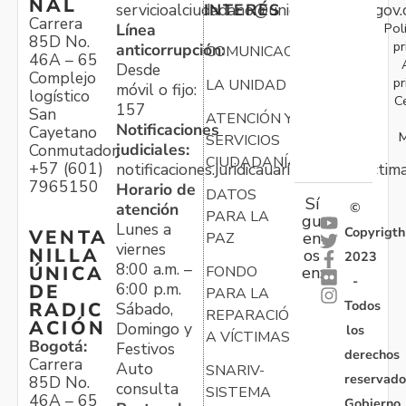
NAL
servicioalciudadano@unidadvictimas.gov.
INTERÉS
Carrera
Pol
Línea
85D No.
pr
anticorrupción:
COMUNICACIONES
46A – 65
Desde
Complejo
pr
LA UNIDAD
móvil o fijo:
logístico
C
157
San
ATENCIÓN Y
Notificaciones
Cayetano
M
SERVICIOS
judiciales:
Conmutador:
CIUDADANÍA
+57 (601)
notificaciones.juridicauariv@unidadvictim
7965150
Horario de
DATOS
Sí
atención
©
PARA LA
gu
Lunes a
Copyrigth
VENTA
en
PAZ
viernes
NILLA
os
2023
8:00 a.m. –
ÚNICA
FONDO
en:
-
6:00 p.m.
DE
PARA LA
Todos
RADIC
Sábado,
REPARACIÓN
ACIÓN
Domingo y
los
A VÍCTIMAS
Bogotá:
Festivos
derechos
Carrera
Auto
SNARIV-
reservado
85D No.
consulta
SISTEMA
46A – 65
Gobierno