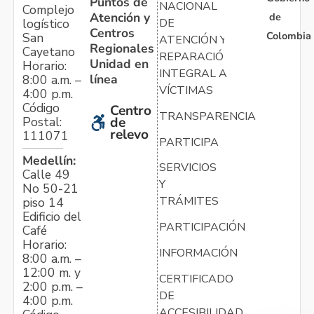
Puntos de
NACIONAL
Complejo
Atención y
de
logístico
DE
Centros
Colombia
San
ATENCIÓN Y
Regionales
Cayetano
REPARACIÓN
Unidad en
Horario:
INTEGRAL A
línea
8:00 a.m. –
VÍCTIMAS
4:00 p.m.
Código
Centro
TRANSPARENCIA
Postal:
de
relevo
111071
PARTICIPA
Medellín:
SERVICIOS
Calle 49
Y
No 50-21
TRÁMITES
piso 14
Edificio del
PARTICIPACIÓN
Café
Horario:
INFORMACIÓN
8:00 a.m. –
12:00 m. y
CERTIFICADO
2:00 p.m. –
DE
4:00 p.m.
ACCESIBILIDAD