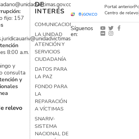
DE
udadano@unidadvictimas.gov.co
Portal anterior
Po
INTERÉS
rrupción:
Centro de relevo
 fijo: 157
es
COMUNICACIONES
Síguenos
en:
LA UNIDAD
s.juridicauariv@unidadvictimas.gov.co
ATENCIÓN Y
tención
es 8:00 a.m.
SERVICIOS
CIUDADANÍA
ingo y
DATOS PARA
o consulta
LA PAZ
tención y
ionales
FONDO PARA
ínea
LA
REPARACIÓN
e relevo
A VÍCTIMAS
SNARIV-
SISTEMA
NACIONAL DE