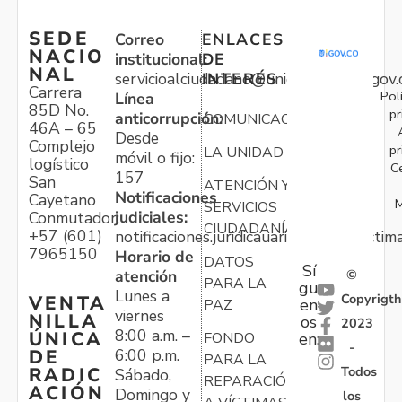
SEDE
Correo
ENLACES
NACIO
institucional:
DE
NAL
servicioalciudadano@unidadvictimas.gov.
INTERÉS
Carrera
Pol
Línea
85D No.
pr
anticorrupción:
COMUNICACIONES
46A – 65
Desde
Complejo
pr
LA UNIDAD
móvil o fijo:
logístico
C
157
San
ATENCIÓN Y
Notificaciones
Cayetano
M
SERVICIOS
judiciales:
Conmutador:
CIUDADANÍA
+57 (601)
notificaciones.juridicauariv@unidadvictim
7965150
Horario de
DATOS
Sí
atención
©
PARA LA
gu
Lunes a
Copyrigth
VENTA
en
PAZ
viernes
NILLA
os
2023
8:00 a.m. –
ÚNICA
FONDO
en:
-
6:00 p.m.
DE
PARA LA
Todos
RADIC
Sábado,
REPARACIÓN
ACIÓN
Domingo y
los