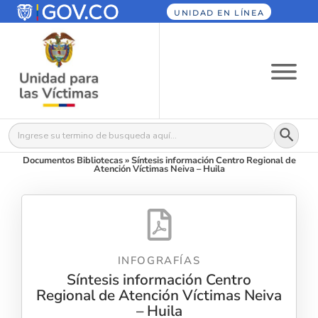
UNIDAD EN LÍNEA
Botón
Buscar:
Documentos Bibliotecas
»
Síntesis información Centro Regional de
Atención Víctimas Neiva – Huila
INFOGRAFÍAS
Síntesis información Centro
Regional de Atención Víctimas Neiva
– Huila