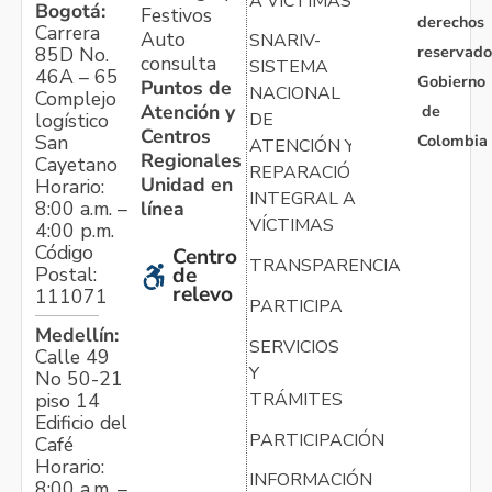
A VÍCTIMAS
Bogotá:
Festivos
derechos
Carrera
Auto
SNARIV-
reservado
85D No.
consulta
SISTEMA
46A – 65
Gobierno
Puntos de
NACIONAL
Complejo
Atención y
de
logístico
DE
Centros
Colombia
San
ATENCIÓN Y
Regionales
Cayetano
REPARACIÓN
Unidad en
Horario:
INTEGRAL A
línea
8:00 a.m. –
VÍCTIMAS
4:00 p.m.
Código
Centro
TRANSPARENCIA
Postal:
de
relevo
111071
PARTICIPA
Medellín:
SERVICIOS
Calle 49
Y
No 50-21
TRÁMITES
piso 14
Edificio del
PARTICIPACIÓN
Café
Horario:
INFORMACIÓN
8:00 a.m. –