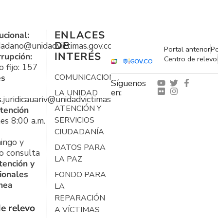
ENLACES
ucional:
DE
udadano@unidadvictimas.gov.co
Portal anterior
Po
INTERÉS
rrupción:
Centro de relevo
 fijo: 157
es
COMUNICACIONES
Síguenos
en:
LA UNIDAD
s.juridicauariv@unidadvictimas.gov.co
ATENCIÓN Y
tención
es 8:00 a.m.
SERVICIOS
CIUDADANÍA
ingo y
DATOS PARA
o consulta
LA PAZ
tención y
ionales
FONDO PARA
ínea
LA
REPARACIÓN
e relevo
A VÍCTIMAS