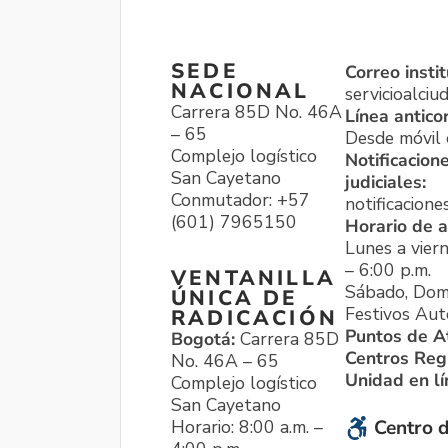
SEDE
Correo instit
NACIONAL
servicioalci
Carrera 85D No. 46A
Línea antico
– 65
Desde móvil o
Complejo logístico
Notificacion
San Cayetano
judiciales:
Conmutador: +57
notificacione
(601) 7965150
Horario de a
Lunes a viern
– 6:00 p.m.
VENTANILLA
Sábado, Dom
ÚNICA DE
Festivos Aut
RADICACIÓN
Puntos de A
Bogotá:
Carrera 85D
Centros Reg
No. 46A – 65
Unidad en l
Complejo logístico
San Cayetano
Horario: 8:00 a.m. –
Centro d