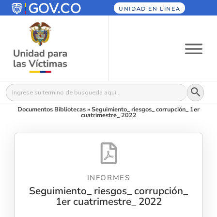
UNIDAD EN LÍNEA
Botón
Buscar:
Documentos Bibliotecas
»
Seguimiento_ riesgos_ corrupción_ 1er
cuatrimestre_ 2022
INFORMES
Seguimiento_ riesgos_ corrupción_
1er cuatrimestre_ 2022