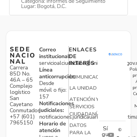
Categoría: Informes de Seguimiento
Lugar: Bogotá, D.C.
SEDE
Correo
ENLACES
NACIO
institucional:
DE
NAL
servicioalciudadano@unidadvictimas.gov.
INTERÉS
Carrera
Pol
Línea
85D No.
pr
anticorrupción:
COMUNICACIONES
46A – 65
Desde
Complejo
pr
LA UNIDAD
móvil o fijo:
logístico
C
157
San
ATENCIÓN Y
Notificaciones
Cayetano
M
SERVICIOS
judiciales:
Conmutador:
CIUDADANÍA
+57 (601)
notificaciones.juridicauariv@unidadvictim
7965150
Horario de
DATOS
Sí
atención
©
PARA LA
gu
Lunes a