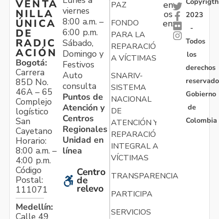
Copyrigth
VENTA
en
PAZ
viernes
NILLA
os
2023
8:00 a.m. –
ÚNICA
FONDO
en:
-
6:00 p.m.
DE
PARA LA
Todos
RADIC
Sábado,
REPARACIÓN
ACIÓN
Domingo y
los
A VÍCTIMAS
Bogotá:
Festivos
derechos
Carrera
Auto
SNARIV-
reservado
85D No.
consulta
SISTEMA
46A – 65
Gobierno
Puntos de
NACIONAL
Complejo
Atención y
de
logístico
DE
Centros
Colombia
San
ATENCIÓN Y
Regionales
Cayetano
REPARACIÓN
Unidad en
Horario:
INTEGRAL A
línea
8:00 a.m. –
VÍCTIMAS
4:00 p.m.
Código
Centro
TRANSPARENCIA
Postal:
de
relevo
111071
PARTICIPA
Medellín:
SERVICIOS
Calle 49