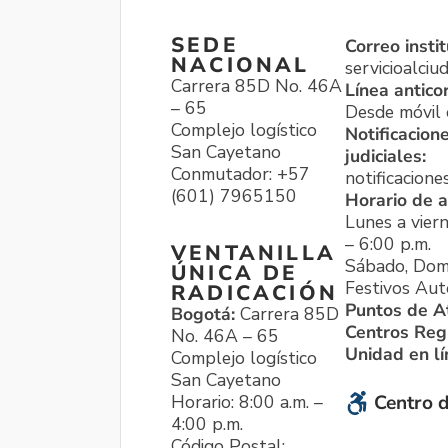
SEDE
Correo instit
NACIONAL
servicioalci
Carrera 85D No. 46A
Línea antico
– 65
Desde móvil o
Complejo logístico
Notificacion
San Cayetano
judiciales:
Conmutador: +57
notificacione
(601) 7965150
Horario de a
Lunes a viern
– 6:00 p.m.
VENTANILLA
Sábado, Dom
ÚNICA DE
Festivos Aut
RADICACIÓN
Puntos de A
Bogotá:
Carrera 85D
Centros Reg
No. 46A – 65
Unidad en l
Complejo logístico
San Cayetano
Horario: 8:00 a.m. –
Centro d
4:00 p.m.
Código Postal: