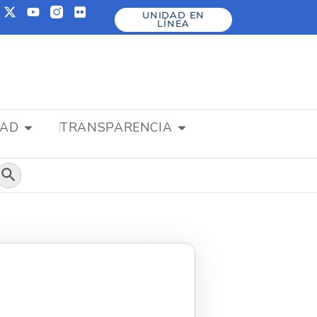
UNIDAD EN
LÍNEA
DAD
TRANSPARENCIA
Botón de búsqueda