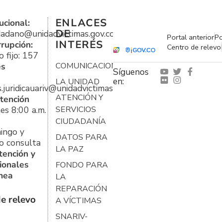
ENLACES
ucional:
DE
udadano@unidadvictimas.gov.co
Portal anterior
Po
INTERÉS
rrupción:
Centro de relevo
 fijo: 157
es
COMUNICACIONES
Síguenos
en:
LA UNIDAD
s.juridicauariv@unidadvictimas.gov.co
ATENCIÓN Y
tención
es 8:00 a.m.
SERVICIOS
CIUDADANÍA
ingo y
DATOS PARA
o consulta
LA PAZ
tención y
ionales
FONDO PARA
ínea
LA
REPARACIÓN
e relevo
A VÍCTIMAS
SNARIV-