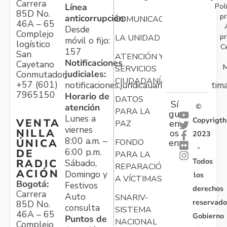
Carrera
Pol
Línea
85D No.
pr
anticorrupción:
COMUNICACIONES
46A – 65
Desde
Complejo
pr
LA UNIDAD
móvil o fijo:
logístico
C
157
San
ATENCIÓN Y
Notificaciones
Cayetano
M
SERVICIOS
judiciales:
Conmutador:
CIUDADANÍA
+57 (601)
notificaciones.juridicauariv@unidadvictim
7965150
Horario de
DATOS
Sí
atención
©
PARA LA
gu
Lunes a
Copyrigth
VENTA
en
PAZ
viernes
NILLA
os
2023
8:00 a.m. –
ÚNICA
FONDO
en:
-
6:00 p.m.
DE
PARA LA
Todos
RADIC
Sábado,
REPARACIÓN
ACIÓN
Domingo y
los
A VÍCTIMAS
Bogotá:
Festivos
derechos
Carrera
Auto
SNARIV-
reservado
85D No.
consulta
SISTEMA
46A – 65
Gobierno
Puntos de
NACIONAL
Complejo