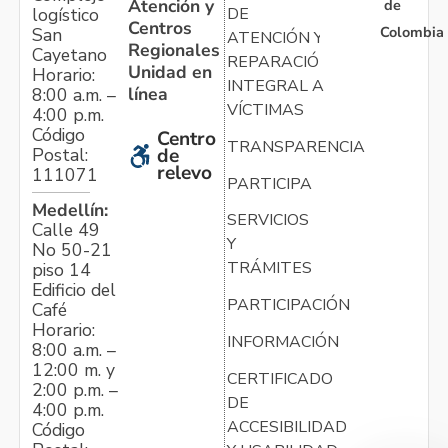
Atención y
de
logístico
DE
Centros
Colombia
San
ATENCIÓN Y
Regionales
Cayetano
REPARACIÓN
Unidad en
Horario:
INTEGRAL A
línea
8:00 a.m. –
VÍCTIMAS
4:00 p.m.
Código
Centro
TRANSPARENCIA
Postal:
de
relevo
111071
PARTICIPA
Medellín:
SERVICIOS
Calle 49
Y
No 50-21
TRÁMITES
piso 14
Edificio del
PARTICIPACIÓN
Café
Horario:
INFORMACIÓN
8:00 a.m. –
12:00 m. y
CERTIFICADO
2:00 p.m. –
DE
4:00 p.m.
ACCESIBILIDAD
Código