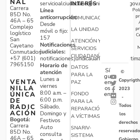
NAL
servicioalciudadano@unidadvictimas.gov.
INTERÉS
Carrera
Pol
Línea
85D No.
pr
anticorrupción:
COMUNICACIONES
46A – 65
Desde
Complejo
pr
LA UNIDAD
móvil o fijo:
logístico
C
157
San
ATENCIÓN Y
Notificaciones
Cayetano
M
SERVICIOS
judiciales:
Conmutador:
CIUDADANÍA
+57 (601)
notificaciones.juridicauariv@unidadvictim
7965150
Horario de
DATOS
Sí
atención
©
PARA LA
gu
Lunes a
Copyrigth
VENTA
en
PAZ
viernes
NILLA
os
2023
8:00 a.m. –
ÚNICA
FONDO
en:
-
6:00 p.m.
DE
PARA LA
Todos
RADIC
Sábado,
REPARACIÓN
ACIÓN
Domingo y
los
A VÍCTIMAS
Bogotá:
Festivos
derechos
Carrera
Auto
SNARIV-
reservado
85D No.
consulta
SISTEMA
46A – 65
Gobierno