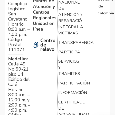
Puntos de
NACIONAL
Complejo
Atención y
de
logístico
DE
Centros
Colombia
San
ATENCIÓN Y
Regionales
Cayetano
REPARACIÓN
Unidad en
Horario:
INTEGRAL A
línea
8:00 a.m. –
VÍCTIMAS
4:00 p.m.
Código
Centro
TRANSPARENCIA
Postal:
de
relevo
111071
PARTICIPA
Medellín:
SERVICIOS
Calle 49
Y
No 50-21
TRÁMITES
piso 14
Edificio del
PARTICIPACIÓN
Café
Horario:
INFORMACIÓN
8:00 a.m. –
12:00 m. y
CERTIFICADO
2:00 p.m. –
DE
4:00 p.m.
ACCESIBILIDAD