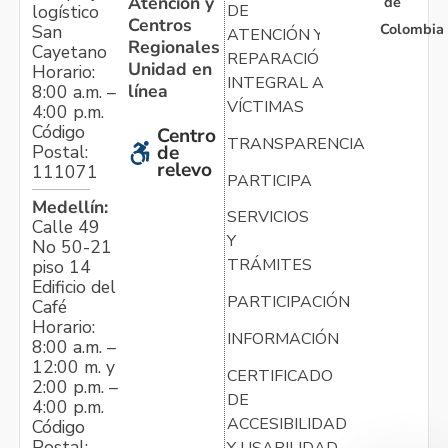
Atención y
de
logístico
DE
Centros
Colombia
San
ATENCIÓN Y
Regionales
Cayetano
REPARACIÓN
Unidad en
Horario:
INTEGRAL A
línea
8:00 a.m. –
VÍCTIMAS
4:00 p.m.
Código
Centro
TRANSPARENCIA
Postal:
de
relevo
111071
PARTICIPA
Medellín:
SERVICIOS
Calle 49
Y
No 50-21
TRÁMITES
piso 14
Edificio del
PARTICIPACIÓN
Café
Horario:
INFORMACIÓN
8:00 a.m. –
12:00 m. y
CERTIFICADO
2:00 p.m. –
DE
4:00 p.m.
ACCESIBILIDAD
Código
Postal:
Y USABILIDAD