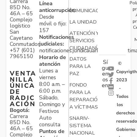
Carrera
Pol
Línea
85D No.
pr
anticorrupción:
COMUNICACIONES
46A – 65
Desde
Complejo
pr
LA UNIDAD
móvil o fijo:
logístico
C
157
San
ATENCIÓN Y
Notificaciones
Cayetano
M
SERVICIOS
judiciales:
Conmutador:
CIUDADANÍA
+57 (601)
notificaciones.juridicauariv@unidadvictim
7965150
Horario de
DATOS
Sí
atención
©
PARA LA
gu
Lunes a
Copyrigth
VENTA
en
PAZ
viernes
NILLA
os
2023
8:00 a.m. –
ÚNICA
FONDO
en:
-
6:00 p.m.
DE
PARA LA
Todos
RADIC
Sábado,
REPARACIÓN
ACIÓN
Domingo y
los
A VÍCTIMAS
Bogotá:
Festivos
derechos
Carrera
Auto
SNARIV-
reservado
85D No.
consulta
SISTEMA
46A – 65
Gobierno
Puntos de
NACIONAL
Complejo