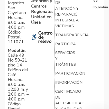
Atención y
de
logístico
DE
Centros
Colombia
San
ATENCIÓN Y
Regionales
Cayetano
REPARACIÓN
Unidad en
Horario:
INTEGRAL A
línea
8:00 a.m. –
VÍCTIMAS
4:00 p.m.
Código
Centro
TRANSPARENCIA
Postal:
de
relevo
111071
PARTICIPA
Medellín:
SERVICIOS
Calle 49
Y
No 50-21
TRÁMITES
piso 14
Edificio del
PARTICIPACIÓN
Café
Horario:
INFORMACIÓN
8:00 a.m. –
12:00 m. y
CERTIFICADO
2:00 p.m. –
DE
4:00 p.m.
ACCESIBILIDAD
Código
Postal:
Y USABILIDAD