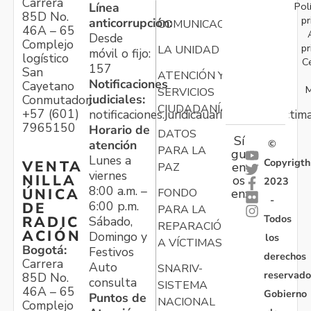
Carrera
Pol
Línea
85D No.
pr
anticorrupción:
COMUNICACIONES
46A – 65
Desde
Complejo
pr
LA UNIDAD
móvil o fijo:
logístico
C
157
San
ATENCIÓN Y
Notificaciones
Cayetano
M
SERVICIOS
judiciales:
Conmutador:
CIUDADANÍA
+57 (601)
notificaciones.juridicauariv@unidadvictim
7965150
Horario de
DATOS
Sí
atención
©
PARA LA
gu
Lunes a
Copyrigth
VENTA
en
PAZ
viernes
NILLA
os
2023
8:00 a.m. –
ÚNICA
FONDO
en:
-
6:00 p.m.
DE
PARA LA
Todos
RADIC
Sábado,
REPARACIÓN
ACIÓN
Domingo y
los
A VÍCTIMAS
Bogotá:
Festivos
derechos
Carrera
Auto
SNARIV-
reservado
85D No.
consulta
SISTEMA
46A – 65
Gobierno
Puntos de
NACIONAL
Complejo