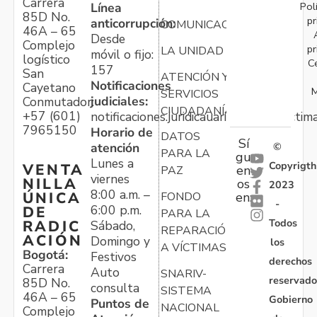
Carrera
Pol
Línea
85D No.
pr
anticorrupción:
COMUNICACIONES
46A – 65
Desde
Complejo
pr
LA UNIDAD
móvil o fijo:
logístico
C
157
San
ATENCIÓN Y
Notificaciones
Cayetano
M
SERVICIOS
judiciales:
Conmutador:
CIUDADANÍA
+57 (601)
notificaciones.juridicauariv@unidadvictim
7965150
Horario de
DATOS
Sí
atención
©
PARA LA
gu
Lunes a
Copyrigth
VENTA
en
PAZ
viernes
NILLA
os
2023
8:00 a.m. –
ÚNICA
FONDO
en:
-
6:00 p.m.
DE
PARA LA
Todos
RADIC
Sábado,
REPARACIÓN
ACIÓN
Domingo y
los
A VÍCTIMAS
Bogotá:
Festivos
derechos
Carrera
Auto
SNARIV-
reservado
85D No.
consulta
SISTEMA
46A – 65
Gobierno
Puntos de
NACIONAL
Complejo