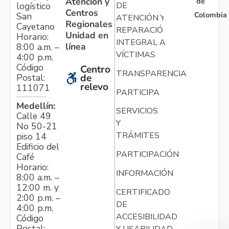
Atención y
de
logístico
DE
Centros
Colombia
San
ATENCIÓN Y
Regionales
Cayetano
REPARACIÓN
Unidad en
Horario:
INTEGRAL A
línea
8:00 a.m. –
VÍCTIMAS
4:00 p.m.
Código
Centro
TRANSPARENCIA
Postal:
de
relevo
111071
PARTICIPA
Medellín:
SERVICIOS
Calle 49
Y
No 50-21
TRÁMITES
piso 14
Edificio del
PARTICIPACIÓN
Café
Horario:
INFORMACIÓN
8:00 a.m. –
12:00 m. y
CERTIFICADO
2:00 p.m. –
DE
4:00 p.m.
ACCESIBILIDAD
Código
Postal:
Y USABILIDAD