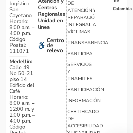
Atención y
de
logístico
DE
Centros
Colombia
San
ATENCIÓN Y
Regionales
Cayetano
REPARACIÓN
Unidad en
Horario:
INTEGRAL A
línea
8:00 a.m. –
VÍCTIMAS
4:00 p.m.
Código
Centro
TRANSPARENCIA
Postal:
de
relevo
111071
PARTICIPA
Medellín:
SERVICIOS
Calle 49
Y
No 50-21
TRÁMITES
piso 14
Edificio del
PARTICIPACIÓN
Café
Horario:
INFORMACIÓN
8:00 a.m. –
12:00 m. y
CERTIFICADO
2:00 p.m. –
DE
4:00 p.m.
ACCESIBILIDAD
Código
Postal:
Y USABILIDAD