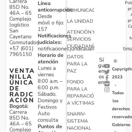
Carrera
Pol
Línea
85D No.
pr
anticorrupción:
COMUNICACIONES
46A – 65
Desde
Complejo
pr
LA UNIDAD
móvil o fijo:
logístico
C
157
San
ATENCIÓN Y
Notificaciones
Cayetano
M
SERVICIOS
judiciales:
Conmutador:
CIUDADANÍA
+57 (601)
notificaciones.juridicauariv@unidadvictim
7965150
Horario de
DATOS
Sí
atención
©
PARA LA
gu
Lunes a
Copyrigth
VENTA
en
PAZ
viernes
NILLA
os
2023
8:00 a.m. –
ÚNICA
FONDO
en:
-
6:00 p.m.
DE
PARA LA
Todos
RADIC
Sábado,
REPARACIÓN
ACIÓN
Domingo y
los
A VÍCTIMAS
Bogotá:
Festivos
derechos
Carrera
Auto
SNARIV-
reservado
85D No.
consulta
SISTEMA
46A – 65
Gobierno
Puntos de
NACIONAL
Complejo