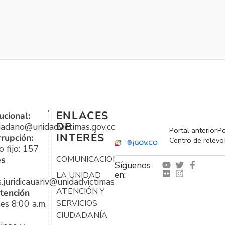
ENLACES
ucional:
DE
udadano@unidadvictimas.gov.co
Portal anterior
Po
INTERÉS
rrupción:
Centro de relevo
 fijo: 157
es
COMUNICACIONES
Síguenos
en:
LA UNIDAD
s.juridicauariv@unidadvictimas.gov.co
ATENCIÓN Y
tención
es 8:00 a.m.
SERVICIOS
CIUDADANÍA