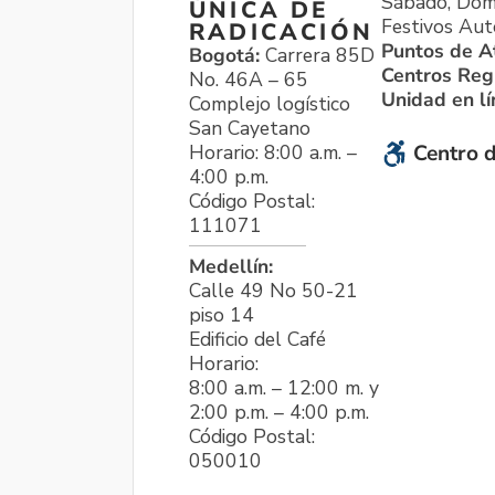
Sábado, Dom
ÚNICA DE
Festivos Aut
RADICACIÓN
Puntos de A
Bogotá:
Carrera 85D
Centros Reg
No. 46A – 65
Unidad en l
Complejo logístico
San Cayetano
Horario: 8:00 a.m. –
Centro d
4:00 p.m.
Código Postal:
111071
Medellín:
Calle 49 No 50-21
piso 14
Edificio del Café
Horario:
8:00 a.m. – 12:00 m. y
2:00 p.m. – 4:00 p.m.
Código Postal:
050010