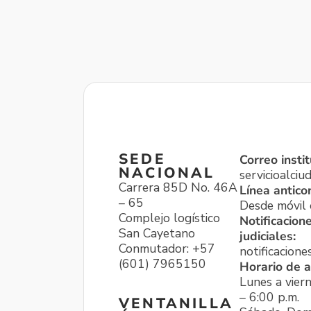
SEDE
Correo instit
NACIONAL
servicioalci
Carrera 85D No. 46A
Línea antico
– 65
Desde móvil o
Complejo logístico
Notificacion
San Cayetano
judiciales:
Conmutador: +57
notificacione
(601) 7965150
Horario de a
Lunes a viern
– 6:00 p.m.
VENTANILLA