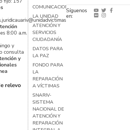
 fijo: 157
es
COMUNICACIONES
Síguenos
en:
LA UNIDAD
s.juridicauariv@unidadvictimas.gov.co
ATENCIÓN Y
tención
es 8:00 a.m.
SERVICIOS
CIUDADANÍA
ingo y
DATOS PARA
o consulta
LA PAZ
tención y
ionales
FONDO PARA
ínea
LA
REPARACIÓN
e relevo
A VÍCTIMAS
SNARIV-
SISTEMA
NACIONAL DE
ATENCIÓN Y
REPARACIÓN
INTEGRAL A