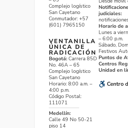
Desde móvil o
Complejo logístico
Notificacion
San Cayetano
judiciales:
Conmutador: +57
notificacione
(601) 7965150
Horario de a
Lunes a viern
– 6:00 p.m.
VENTANILLA
Sábado, Dom
ÚNICA DE
Festivos Aut
RADICACIÓN
Puntos de A
Bogotá:
Carrera 85D
Centros Reg
No. 46A – 65
Unidad en l
Complejo logístico
San Cayetano
Horario: 8:00 a.m. –
Centro d
4:00 p.m.
Código Postal:
111071
Medellín:
Calle 49 No 50-21
piso 14