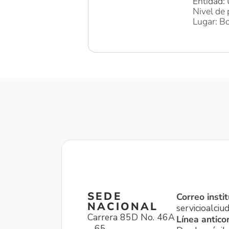
Entidad: 
Nivel de 
Lugar: Bo
SEDE
Correo instit
NACIONAL
servicioalci
Carrera 85D No. 46A
Línea antico
– 65