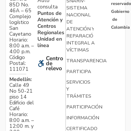
Auto
SNARIV-
reservado
85D No.
consulta
SISTEMA
46A – 65
Gobierno
Puntos de
NACIONAL
Complejo
Atención y
de
logístico
DE
Centros
Colombia
San
ATENCIÓN Y
Regionales
Cayetano
REPARACIÓN
Unidad en
Horario:
INTEGRAL A
línea
8:00 a.m. –
VÍCTIMAS
4:00 p.m.
Código
Centro
TRANSPARENCIA
Postal:
de
relevo
111071
PARTICIPA
Medellín:
SERVICIOS
Calle 49
Y
No 50-21
TRÁMITES
piso 14
Edificio del
PARTICIPACIÓN
Café
Horario:
INFORMACIÓN
8:00 a.m. –
12:00 m. y
CERTIFICADO