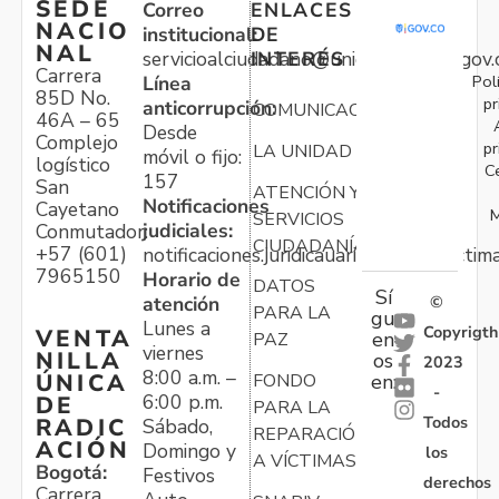
SEDE
Correo
ENLACES
NACIO
institucional:
DE
NAL
servicioalciudadano@unidadvictimas.gov.
INTERÉS
Carrera
Pol
Línea
85D No.
pr
anticorrupción:
COMUNICACIONES
46A – 65
Desde
Complejo
pr
LA UNIDAD
móvil o fijo:
logístico
C
157
San
ATENCIÓN Y
Notificaciones
Cayetano
M
SERVICIOS
judiciales:
Conmutador:
CIUDADANÍA
+57 (601)
notificaciones.juridicauariv@unidadvictim
7965150
Horario de
DATOS
Sí
atención
©
PARA LA
gu
Lunes a
Copyrigth
VENTA
en
PAZ
viernes
NILLA
os
2023
8:00 a.m. –
ÚNICA
FONDO
en:
-
6:00 p.m.
DE
PARA LA
Todos
RADIC
Sábado,
REPARACIÓN
ACIÓN
Domingo y
los
A VÍCTIMAS
Bogotá:
Festivos
derechos
Carrera