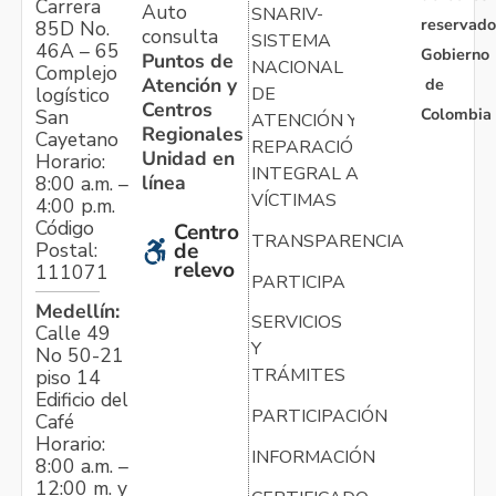
Carrera
Auto
SNARIV-
reservado
85D No.
consulta
SISTEMA
46A – 65
Gobierno
Puntos de
NACIONAL
Complejo
Atención y
de
logístico
DE
Centros
Colombia
San
ATENCIÓN Y
Regionales
Cayetano
REPARACIÓN
Unidad en
Horario:
INTEGRAL A
línea
8:00 a.m. –
VÍCTIMAS
4:00 p.m.
Código
Centro
TRANSPARENCIA
Postal:
de
relevo
111071
PARTICIPA
Medellín:
SERVICIOS
Calle 49
Y
No 50-21
TRÁMITES
piso 14
Edificio del
PARTICIPACIÓN
Café
Horario:
INFORMACIÓN
8:00 a.m. –
12:00 m. y