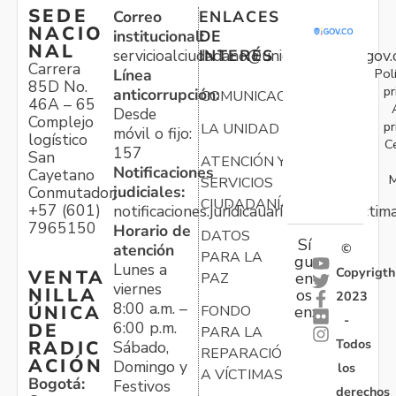
SEDE
Correo
ENLACES
NACIO
institucional:
DE
NAL
servicioalciudadano@unidadvictimas.gov.
INTERÉS
Carrera
Pol
Línea
85D No.
pr
anticorrupción:
COMUNICACIONES
46A – 65
Desde
Complejo
pr
LA UNIDAD
móvil o fijo:
logístico
C
157
San
ATENCIÓN Y
Notificaciones
Cayetano
M
SERVICIOS
judiciales:
Conmutador:
CIUDADANÍA
+57 (601)
notificaciones.juridicauariv@unidadvictim
7965150
Horario de
DATOS
Sí
atención
©
PARA LA
gu
Lunes a
Copyrigth
VENTA
en
PAZ
viernes
NILLA
os
2023
8:00 a.m. –
ÚNICA
FONDO
en:
-
6:00 p.m.
DE
PARA LA
Todos
RADIC
Sábado,
REPARACIÓN
ACIÓN
Domingo y
los
A VÍCTIMAS
Bogotá:
Festivos
derechos