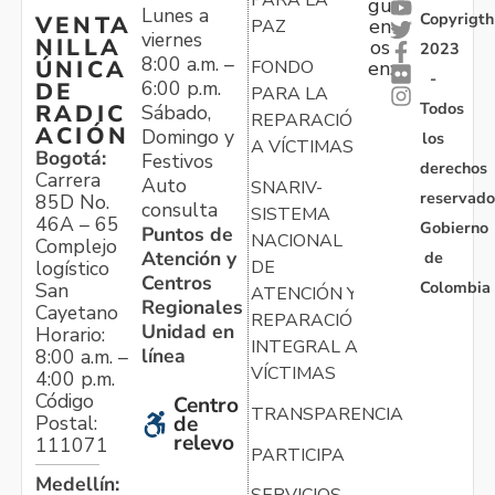
PARA LA
gu
Lunes a
Copyrigth
VENTA
en
PAZ
viernes
NILLA
os
2023
8:00 a.m. –
ÚNICA
FONDO
en:
-
6:00 p.m.
DE
PARA LA
Todos
RADIC
Sábado,
REPARACIÓN
ACIÓN
Domingo y
los
A VÍCTIMAS
Bogotá:
Festivos
derechos
Carrera
Auto
SNARIV-
reservado
85D No.
consulta
SISTEMA
46A – 65
Gobierno
Puntos de
NACIONAL
Complejo
Atención y
de
logístico
DE
Centros
Colombia
San
ATENCIÓN Y
Regionales
Cayetano
REPARACIÓN
Unidad en
Horario:
INTEGRAL A
línea
8:00 a.m. –
VÍCTIMAS
4:00 p.m.
Código
Centro
TRANSPARENCIA
Postal:
de
relevo
111071
PARTICIPA
Medellín: