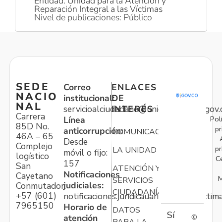
Entidad: Unidad para la Atención y
Reparación Integral a las Víctimas
Nivel de publicaciones: Público
SEDE
Correo
ENLACES
NACIO
institucional:
DE
NAL
servicioalciudadano@unidadvictimas.gov.
INTERÉS
Carrera
Pol
Línea
85D No.
pr
anticorrupción:
COMUNICACIONES
46A – 65
Desde
Complejo
pr
LA UNIDAD
móvil o fijo:
logístico
C
157
San
ATENCIÓN Y
Notificaciones
Cayetano
M
SERVICIOS
judiciales:
Conmutador:
CIUDADANÍA
+57 (601)
notificaciones.juridicauariv@unidadvictim
7965150
Horario de
DATOS
Sí
atención
©