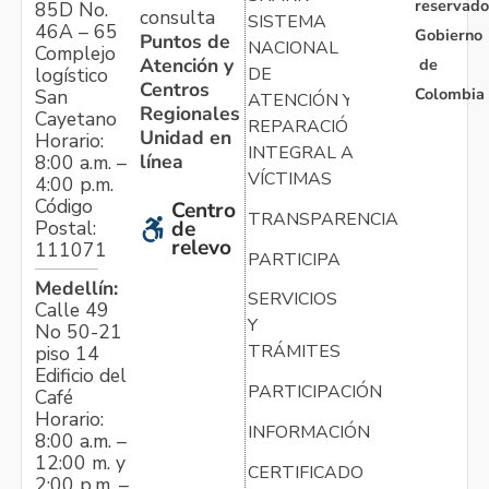
reservado
85D No.
consulta
SISTEMA
46A – 65
Gobierno
Puntos de
NACIONAL
Complejo
Atención y
de
logístico
DE
Centros
Colombia
San
ATENCIÓN Y
Regionales
Cayetano
REPARACIÓN
Unidad en
Horario:
INTEGRAL A
línea
8:00 a.m. –
VÍCTIMAS
4:00 p.m.
Código
Centro
TRANSPARENCIA
Postal:
de
relevo
111071
PARTICIPA
Medellín:
SERVICIOS
Calle 49
Y
No 50-21
TRÁMITES
piso 14
Edificio del
PARTICIPACIÓN
Café
Horario:
INFORMACIÓN
8:00 a.m. –
12:00 m. y
CERTIFICADO
2:00 p.m. –