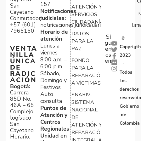
C
157
San
ATENCIÓN Y
Notificaciones
Cayetano
M
SERVICIOS
judiciales:
Conmutador:
CIUDADANÍA
+57 (601)
notificaciones.juridicauariv@unidadvictim
7965150
Horario de
DATOS
Sí
atención
©
PARA LA
gu
Lunes a
Copyrigth
VENTA
en
PAZ
viernes
NILLA
os
2023
8:00 a.m. –
ÚNICA
FONDO
en:
-
6:00 p.m.
DE
PARA LA
Todos
RADIC
Sábado,
REPARACIÓN
ACIÓN
Domingo y
los
A VÍCTIMAS
Bogotá:
Festivos
derechos
Carrera
Auto
SNARIV-
reservado
85D No.
consulta
SISTEMA
46A – 65
Gobierno
Puntos de
NACIONAL
Complejo
Atención y
de
logístico
DE
Centros
Colombia
San
ATENCIÓN Y
Regionales
Cayetano
REPARACIÓN
Unidad en
Horario:
INTEGRAL A