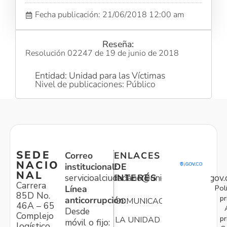
Fecha publicación: 21/06/2018 12:00 am
Reseña:
Resolución 02247 de 19 de junio de 2018
Entidad: Unidad para las Víctimas
Nivel de publicaciones: Público
SEDE
Correo
ENLACES
NACIO
institucional:
DE
NAL
servicioalciudadano@unidadvictimas.gov.
INTERÉS
Carrera
Pol
Línea
85D No.
pr
anticorrupción:
COMUNICACIONES
46A – 65
Desde
Complejo
pr
LA UNIDAD
móvil o fijo:
logístico