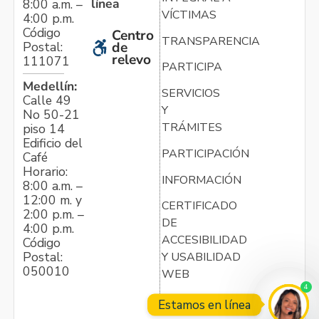
línea
8:00 a.m. –
VÍCTIMAS
4:00 p.m.
Código
Centro
TRANSPARENCIA
Postal:
de
relevo
111071
PARTICIPA
Medellín:
SERVICIOS
Calle 49
Y
No 50-21
TRÁMITES
piso 14
Edificio del
PARTICIPACIÓN
Café
Horario:
INFORMACIÓN
8:00 a.m. –
12:00 m. y
CERTIFICADO
2:00 p.m. –
DE
4:00 p.m.
ACCESIBILIDAD
Código
Postal:
Y USABILIDAD
050010
WEB
4
Estamos en línea