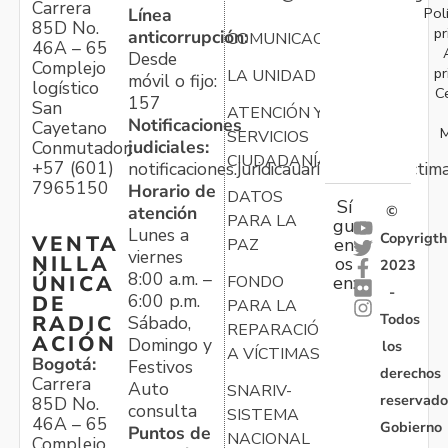
Carrera
Pol
Línea
85D No.
pr
anticorrupción:
COMUNICACIONES
46A – 65
Desde
Complejo
pr
LA UNIDAD
móvil o fijo:
logístico
C
157
San
ATENCIÓN Y
Notificaciones
Cayetano
M
SERVICIOS
judiciales:
Conmutador:
CIUDADANÍA
+57 (601)
notificaciones.juridicauariv@unidadvictim
7965150
Horario de
DATOS
Sí
atención
©
PARA LA
gu
Lunes a
Copyrigth
VENTA
en
PAZ
viernes
NILLA
os
2023
8:00 a.m. –
ÚNICA
FONDO
en:
-
6:00 p.m.
DE
PARA LA
Todos
RADIC
Sábado,
REPARACIÓN
ACIÓN
Domingo y
los
A VÍCTIMAS
Bogotá:
Festivos
derechos
Carrera
Auto
SNARIV-
reservado
85D No.
consulta
SISTEMA
46A – 65
Gobierno
Puntos de
NACIONAL
Complejo