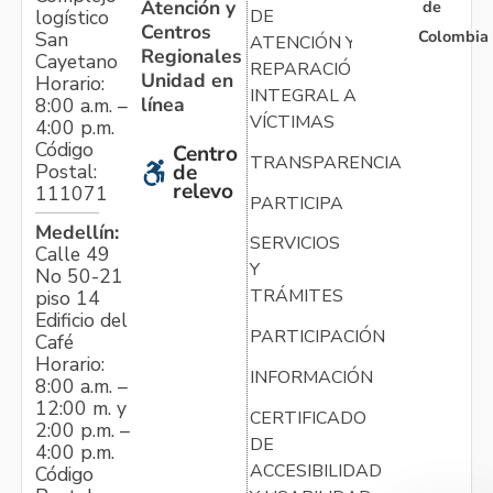
Atención y
de
logístico
DE
Centros
Colombia
San
ATENCIÓN Y
Regionales
Cayetano
REPARACIÓN
Unidad en
Horario:
INTEGRAL A
línea
8:00 a.m. –
VÍCTIMAS
4:00 p.m.
Código
Centro
TRANSPARENCIA
Postal:
de
relevo
111071
PARTICIPA
Medellín:
SERVICIOS
Calle 49
Y
No 50-21
TRÁMITES
piso 14
Edificio del
PARTICIPACIÓN
Café
Horario:
INFORMACIÓN
8:00 a.m. –
12:00 m. y
CERTIFICADO
2:00 p.m. –
DE
4:00 p.m.
ACCESIBILIDAD
Código