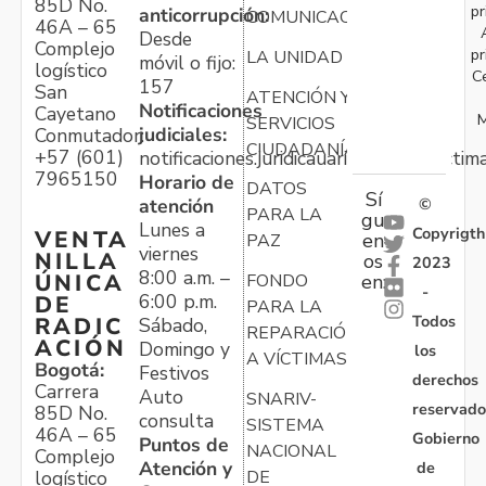
85D No.
pr
anticorrupción:
COMUNICACIONES
46A – 65
Desde
Complejo
pr
LA UNIDAD
móvil o fijo:
logístico
C
157
San
ATENCIÓN Y
Notificaciones
Cayetano
M
SERVICIOS
judiciales:
Conmutador:
CIUDADANÍA
+57 (601)
notificaciones.juridicauariv@unidadvictim
7965150
Horario de
DATOS
Sí
atención
©
PARA LA
gu
Lunes a
Copyrigth
VENTA
en
PAZ
viernes
NILLA
os
2023
8:00 a.m. –
ÚNICA
FONDO
en:
-
6:00 p.m.
DE
PARA LA
Todos
RADIC
Sábado,
REPARACIÓN
ACIÓN
Domingo y
los
A VÍCTIMAS
Bogotá:
Festivos
derechos
Carrera
Auto
SNARIV-
reservado
85D No.
consulta
SISTEMA
46A – 65
Gobierno
Puntos de
NACIONAL
Complejo
Atención y
de
logístico
DE