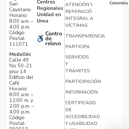
Centros
Colombia
San
ATENCIÓN Y
Regionales
Cayetano
REPARACIÓN
Unidad en
Horario:
INTEGRAL A
línea
8:00 a.m. –
VÍCTIMAS
4:00 p.m.
Código
Centro
TRANSPARENCIA
Postal:
de
relevo
111071
PARTICIPA
Medellín:
SERVICIOS
Calle 49
Y
No 50-21
TRÁMITES
piso 14
Edificio del
PARTICIPACIÓN
Café
Horario:
INFORMACIÓN
8:00 a.m. –
12:00 m. y
CERTIFICADO
2:00 p.m. –
DE
4:00 p.m.
ACCESIBILIDAD
Código
Postal:
Y USABILIDAD
050010