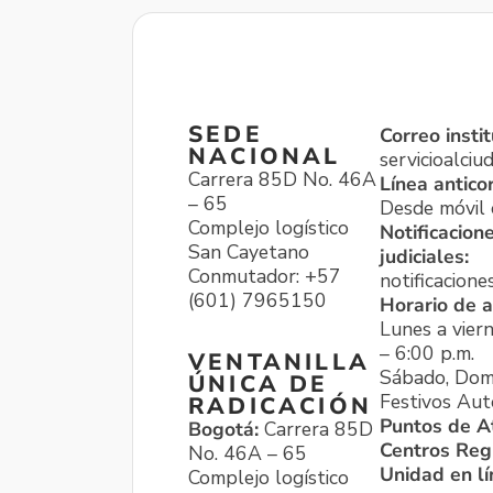
SEDE
Correo instit
NACIONAL
servicioalci
Carrera 85D No. 46A
Línea antico
– 65
Desde móvil o
Complejo logístico
Notificacion
San Cayetano
judiciales:
Conmutador: +57
notificacione
(601) 7965150
Horario de a
Lunes a viern
– 6:00 p.m.
VENTANILLA
Sábado, Dom
ÚNICA DE
Festivos Aut
RADICACIÓN
Puntos de A
Bogotá:
Carrera 85D
Centros Reg
No. 46A – 65
Unidad en l
Complejo logístico