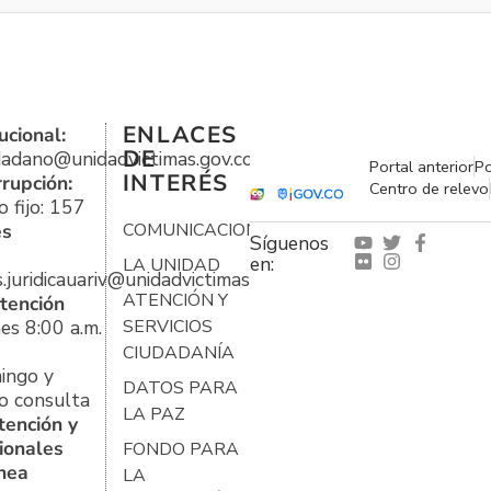
ENLACES
ucional:
DE
udadano@unidadvictimas.gov.co
Portal anterior
Po
INTERÉS
rrupción:
Centro de relevo
 fijo: 157
es
COMUNICACIONES
Síguenos
en:
LA UNIDAD
s.juridicauariv@unidadvictimas.gov.co
ATENCIÓN Y
tención
es 8:00 a.m.
SERVICIOS
CIUDADANÍA
ingo y
DATOS PARA
o consulta
LA PAZ
tención y
ionales
FONDO PARA
ínea
LA